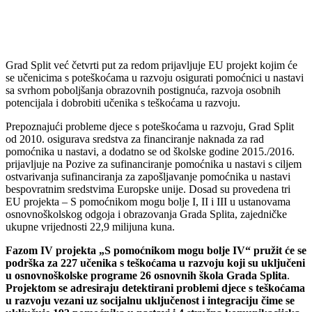
Grad Split već četvrti put za redom prijavljuje EU projekt kojim će
se učenicima s poteškoćama u razvoju osigurati pomoćnici u nastavi
sa svrhom poboljšanja obrazovnih postignuća, razvoja osobnih
potencijala i dobrobiti učenika s teškoćama u razvoju.
Prepoznajući probleme djece s poteškoćama u razvoju, Grad Split
od 2010. osigurava sredstva za financiranje naknada za rad
pomoćnika u nastavi, a dodatno se od školske godine 2015./2016.
prijavljuje na Pozive za sufinanciranje pomoćnika u nastavi s ciljem
ostvarivanja sufinanciranja za zapošljavanje pomoćnika u nastavi
bespovratnim sredstvima Europske unije. Dosad su provedena tri
EU projekta – S pomoćnikom mogu bolje I, II i III u ustanovama
osnovnoškolskog odgoja i obrazovanja Grada Splita, zajedničke
ukupne vrijednosti 22,9 milijuna kuna.
Fazom IV projekta „S pomoćnikom mogu bolje IV“ pružit će se
podrška za 227 učenika s teškoćama u razvoju koji su uključeni
u osnovnoškolske programe 26 osnovnih škola Grada Splita
.
Projektom se adresiraju detektirani problemi djece s teškoćama
u razvoju vezani uz socijalnu uključenost i integraciju čime se