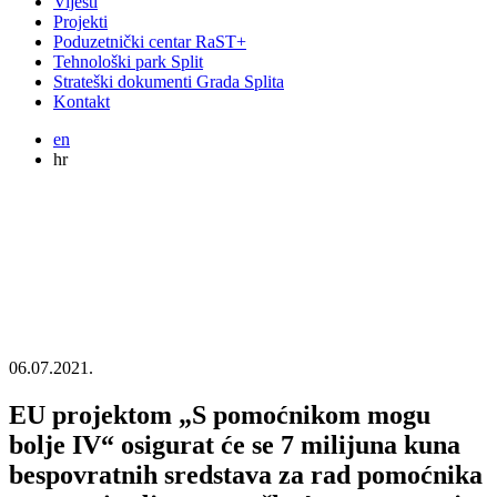
Vijesti
Projekti
Poduzetnički centar RaST+
Tehnološki park Split
Strateški dokumenti Grada Splita
Kontakt
en
hr
06.07.2021.
EU projektom „S pomoćnikom mogu
bolje IV“ osigurat će se 7 milijuna kuna
bespovratnih sredstava za rad pomoćnika