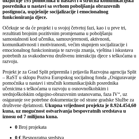
uključuje 193 pomoćnika u nastavi i 4 stručna komunikacijska
posrednika u nastavi sa svrhom poboljšanja obrazovnih
postignuća, uspješnije socijalizacije i emocionalnog
funkcioniranja djece.
Očekuje se da će projekt i u svojoj četvrtoj fazi, kao i u prve tri,
rezultirati brojnim pozitivnim promjenama u poboljšanju
samostalnosti kod učenika, samouvjerenosti, aktivnosti,
komunikativnosti i motiviranosti, većim stupnjem socijalizacije i
emocionalnog funkcioniranja te razvoju znanja, vještina i iskustava
potrebnih za svakodnevnu društvenu interakciju djece s teškoćama u
razvoju.
Projekt je za Grad Split pripremila i prijavila Razvojna agencija Split
– RaST u sklopu Poziva Europskog socijalnog fonda „Osiguravanje
pomoćnika u nastavi i stručnih komunikacijskih posrednika
učenicima s teškoćama u razvoju u osnovnoškolskim i
srednjoškolskim odgojno-obrazovnim ustanovama, faza IV“, uz
osiguranje sve potrebne dokumentacije od strane gradske Službe za
društvene djelatnosti.
Ukupna vrijednost projekta je 8.924.454,60
kuna, uz mogućnost ostvarivanja bespovratnih sredstava u
iznosu od 7 milijuna kuna.
0
Broj projekata
0
€
Bespovratna sredstva