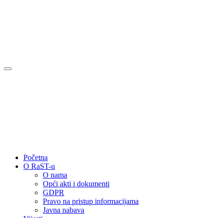
Početna
O RaST-u
O nama
Opći akti i dokumenti
GDPR
Pravo na pristup informacijama
Javna nabava