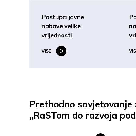
Postupci javne
Po
nabave velike
na
vrijednosti
vr
VIŠE
VI
Prethodno savjetovanje z
„RaSTom do razvoja podu