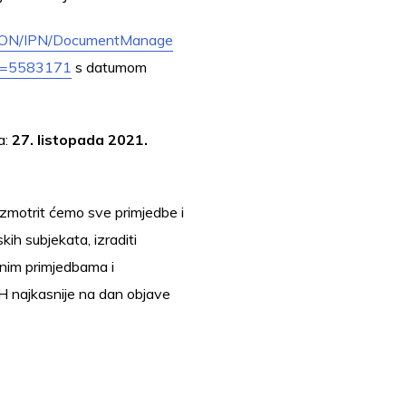
ATION/IPN/DocumentManage
id=5583171
s datumom
a:
27. listopada 2021.
motrit ćemo sve primjedbe i
kih subjekata, izraditi
enim primjedbama i
RH najkasnije na dan objave