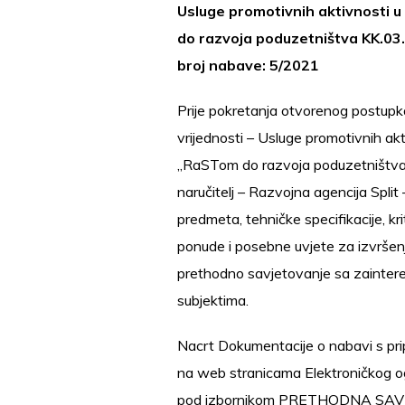
Usluge promotivnih aktivnosti 
do razvoja poduzetništva KK.03.1
broj nabave: 5/2021
Prije pokretanja otvorenog postup
vrijednosti – Usluge promotivnih akt
„RaSTom do razvoja poduzetništva 
naručitelj – Razvojna agencija Split 
predmeta, tehničke specifikacije, krit
ponude i posebne uvjete za izvršenj
prethodno savjetovanje sa zainter
subjektima.
Nacrt Dokumentacije o nabavi s pri
na web stranicama Elektroničkog 
pod izbornikom PRETHODNA SA