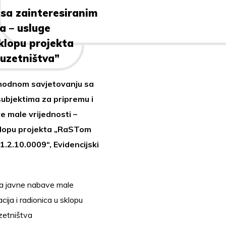
sa zainteresiranim
a – usluge
sklopu projekta
uzetništva”
ethodnom savjetovanju sa
ubjektima za pripremu i
 male vrijednosti –
sklopu projekta „RaSTom
.2.10.0009“, Evidencijski
ka javne nabave male
ija i radionica u sklopu
zetništva