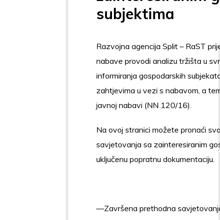
subjektima
Razvojna agencija Split – RaST pri
nabave provodi analizu tržišta u sv
informiranja gospodarskih subjekata
zahtjevima u vezi s nabavom, a te
javnoj nabavi (NN 120/16).
Na ovoj stranici možete pronaći sv
savjetovanja sa zainteresiranim go
uključenu popratnu dokumentaciju.
Završena prethodna savjetovanj