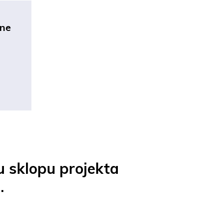
vne
u sklopu projekta
.