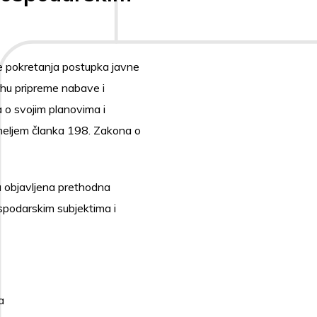
je pokretanja postupka javne
rhu pripreme nabave i
 o svojim planovima i
meljem članka 198. Zakona o
a objavljena prethodna
spodarskim subjektima i
a