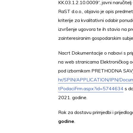
KK.03.1.2.10.0009“, javni naručitelj
RaST d.o.o., objavio je opis predmeta
kriterije za kvalitativni odabir pon
izvršenje ugovora te ih stavio na 
zainteresiranim gospodarskim subje
Nacrt Dokumentacije o nabavi s pri
na web stranicama Elektroničkog 
pod izbornikom PRETHODNA SA
hr/SPIN/APPLICATION/IPN/Doc
tPodaciFrm.aspx?id=5744634
s da
2021. godine.
Rok za dostavu primjedbi i prijedlog
godine
.