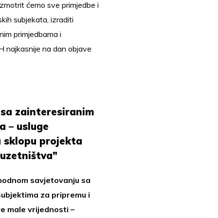
motrit ćemo sve primjedbe i
kih subjekata, izraditi
enim primjedbama i
RH najkasnije na dan objave
sa zainteresiranim
a – usluge
u sklopu projekta
uzetništva”
ethodnom savjetovanju sa
ubjektima za pripremu i
 male vrijednosti –