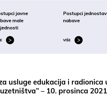
stupci javne
Postupci jednosta
bave male
nabave
ijednosti
ŠE
VIŠE
a usluge edukacija i radionica 
zetništva” – 10. prosinca 2021