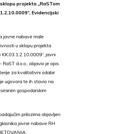
u sklopu projekta „RaSTom
.2.10.0009“, Evidencijski
ka javne nabave male
ivnosti u sklopu projekta
KK.03.1.2.10.0009“, javni
– RaST d.o.o., objavio je opis
erije za kvalitativni odabir
e ugovora te ih stavio na
esiranim gospodarskim
padajućim prilozima objavljen
oglasnika javne nabave RH
VJETOVANJA: