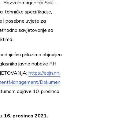
 – Razvojna agencija Split –
, tehničke specifikacije,
ude i posebne uvjete za
prethodno savjetovanje sa
ktima.
padajućim prilozima objavljen
oglasnika javne nabave RH
VJETOVANJA:
https://eojn.nn.
umentManagement/Dokumen
tumom objave 10. prosinca
a:
16. prosinca 2021.