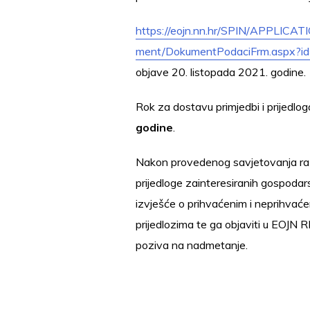
https://eojn.nn.hr/SPIN/APPLIC
ment/DokumentPodaciFrm.aspx?
objave 20. listopada 2021. godine.
Rok za dostavu primjedbi i prijedlog
godine
.
Nakon provedenog savjetovanja raz
prijedloge zainteresiranih gospodars
izvješće o prihvaćenim i neprihvać
prijedlozima te ga objaviti u EOJN 
poziva na nadmetanje.