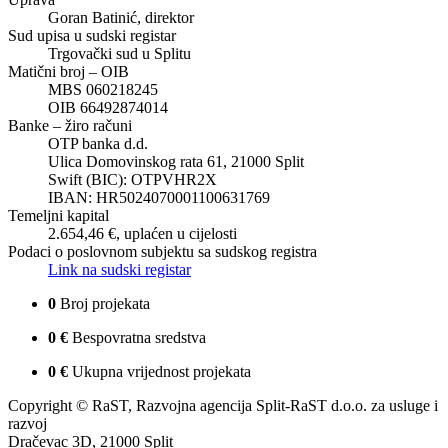
Goran Batinić, direktor
Sud upisa u sudski registar
Trgovački sud u Splitu
Matični broj – OIB
MBS 060218245
OIB 66492874014
Banke – žiro računi
OTP banka d.d.
Ulica Domovinskog rata 61, 21000 Split
Swift (BIC): OTPVHR2X
IBAN: HR5024070001100631769
Temeljni kapital
2.654,46 €, uplaćen u cijelosti
Podaci o poslovnom subjektu sa sudskog registra
Link na sudski registar
0
Broj projekata
0
€
Bespovratna sredstva
0
€
Ukupna vrijednost projekata
Copyright © RaST, Razvojna agencija Split-RaST d.o.o. za usluge i
razvoj
Dračevac 3D, 21000 Split