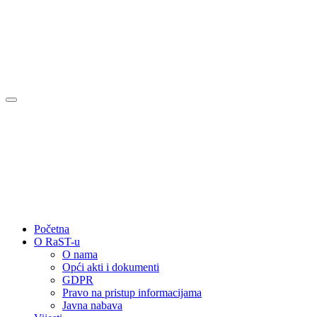
Početna
O RaST-u
O nama
Opći akti i dokumenti
GDPR
Pravo na pristup informacijama
Javna nabava