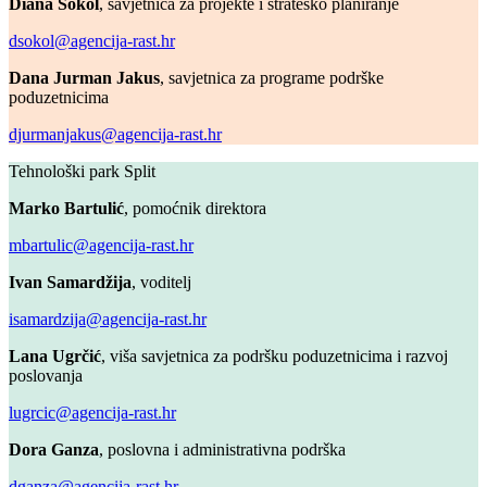
Diana Sokol
, savjetnica za projekte i strateško planiranje
dsokol@agencija-rast.hr
Dana Jurman Jakus
, savjetnica za programe podrške
poduzetnicima
djurmanjakus@agencija-rast.hr
Tehnološki park Split
Marko Bartulić
, pomoćnik direktora
mbartulic@agencija-rast.hr
Ivan Samardžija
, voditelj
isamardzija@agencija-rast.hr
Lana Ugrčić
, viša savjetnica za podršku poduzetnicima i razvoj
poslovanja
lugrcic@agencija-rast.hr
Dora Ganza
, poslovna i administrativna podrška
dganza@agencija-rast.hr