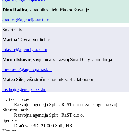
Dino Radica
, suradnik za tehničko održavanje
dradica@agencija-rast.hr
Smart City
Marina Tavra
, voditeljica
mtavra@agencija-rast.hr
Mirna Ivković
, savjetnica za razvoj Smart City laboratorija
mivkovic@agencija-rast.hr
Mateo Silić
, viši stručni suradnik za 3D laboratorij
msilic@agencija-rast.hr
Tvrtka – naziv
Razvojna agencija Split - RaST d.o.o. za usluge i razvoj
Skraćeni naziv
Razvojna agencija Split - RaST d.o.o.
Sjedište
Dračevac 3D, 21 000 Split, HR
Uprava