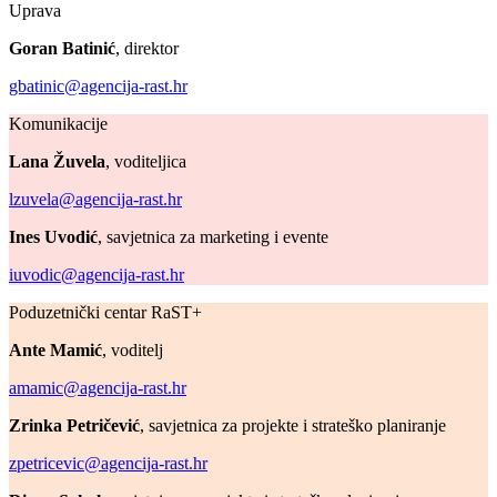
Uprava
Goran Batinić
, direktor
gbatinic@agencija-rast.hr
Komunikacije
Lana Žuvela
, voditeljica
lzuvela@agencija-rast.hr
Ines Uvodić
, savjetnica za marketing i evente
iuvodic@agencija-rast.hr
Poduzetnički centar RaST+
Ante Mamić
, voditelj
amamic@agencija-rast.hr
Zrinka Petričević
, savjetnica za projekte i strateško planiranje
zpetricevic@agencija-rast.hr