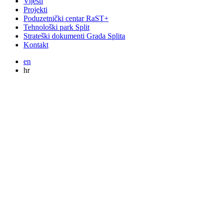
Vijesti
Projekti
Poduzetnički centar RaST+
Tehnološki park Split
Strateški dokumenti Grada Splita
Kontakt
en
hr