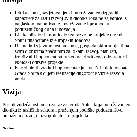
Edukacijama, savjetovanjem i umrežavanjem izgraditi
kapacitete za rast i razvoj svih dionika lokalne zajednice, s
naglaskom na poticanje, podržavanje i promociju
poduzetničkog duha i inovacija
Biti katalizator i koordinator za razvojne projekte u gradu
Splitu financirane iz europskih fondova
U suradnji s javnim institucijama, gospodarskim subjektima i
svim dionicima značajnim za lokalni razvoj, planirati,
izrađivati i implementirati razvojne, društveno odgovorne i
ekološki održive projekte
Koordinirati izradu i implementaciju strateških dokumenata
Grada Splita s ciljem realizacije dugoročne vizije razvoja
grada
Vizija
Postati vodeća institucija za razvoj grada Splita koja umrežavanjem
dionika iz različitih sektora i pružanjem podrške poduzetništvu
pomaže realizaciji razvojnih ideja i projekata
Naš tim