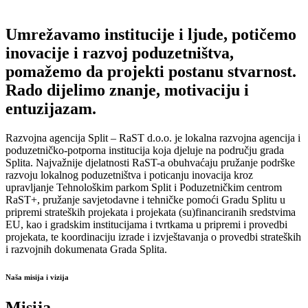
Umrežavamo institucije i ljude, potičemo
inovacije i razvoj poduzetništva,
pomažemo da projekti postanu stvarnost.
Rado dijelimo znanje, motivaciju i
entuzijazam.
Razvojna agencija Split – RaST d.o.o. je lokalna razvojna agencija i
poduzetničko-potporna institucija koja djeluje na području grada
Splita. Najvažnije djelatnosti RaST-a obuhvaćaju pružanje podrške
razvoju lokalnog poduzetništva i poticanju inovacija kroz
upravljanje Tehnološkim parkom Split i Poduzetničkim centrom
RaST+, pružanje savjetodavne i tehničke pomoći Gradu Splitu u
pripremi strateških projekata i projekata (su)financiranih sredstvima
EU, kao i gradskim institucijama i tvrtkama u pripremi i provedbi
projekata, te koordinaciju izrade i izvještavanja o provedbi strateških
i razvojnih dokumenata Grada Splita.
Naša misija i vizija
Misija