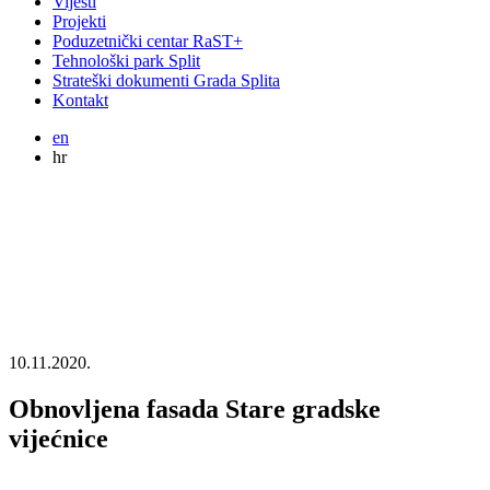
Vijesti
Projekti
Poduzetnički centar RaST+
Tehnološki park Split
Strateški dokumenti Grada Splita
Kontakt
en
hr
10.11.2020.
Obnovljena fasada Stare gradske
vijećnice