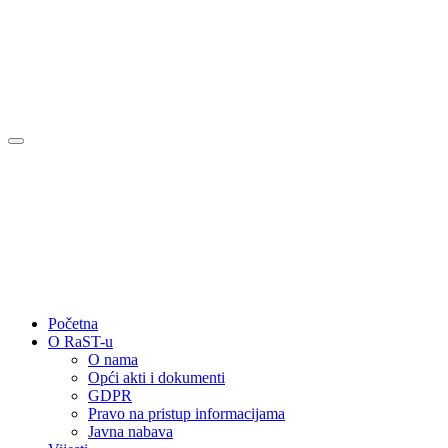
Početna
O RaST-u
O nama
Opći akti i dokumenti
GDPR
Pravo na pristup informacijama
Javna nabava