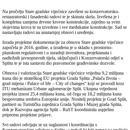
Na pročelju Stare gradske vijećnice završeni su konzervatorsko-
restauratorski i fasaderski radovi te je skinuta skela. Izvršena je i
kompletna zamjena drvene krovne konstrukcije, zajedno sa svim
slojevima krova te su izvedene i sve međukatne konstrukcije. Sad se
nastavljaju radovi na unutarnjoj obnovi i uređenju.
Izrada projektne dokumentacije za obnovu Stare gradske vijećnice
započela je 2016. godine, a izrađena je u skladu s prostorno-
planskom regulativom i u suradnji investitora, projektanata i
nadležnih javnopravnih tijela, uključujući i Konzervatorski odjel u
Splitu te je ista sastavni dio pravomoćne građevinske dozvole.
Obnova i valorizacija Stare gradske vijećnice vrijedna 9,2 milijuna
kuna dio je strateškog EU projekta Grada Splita „Palača života –
grad mijena / Palace of life – City of changes“ koji se provodi kroz
ITU mehanizam Urbane aglomeracije Split. Ukupna vrijednost
projekta iznosi 25,4 milijuna kuna, od čega su 18,2 milijuna kuna
bespovratna sredstva Europske unije. Nositelj projekta je Grad Split,
partneri su Turistička zajednica Grada Splita i Muzej grada Splita,
dok je Razvojna agencija Split – RaST koordinirala uspješnu
pripremu projektne prijave.
Svi radovi odvijaju se uz suglasnost i koordinaciju s
Konzervatorskim odjelom u Splitu, a trebali bi biti gotovi na proljeće