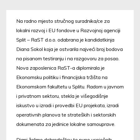
Na radno mjesto stručnog suradnika/ce za
lokalni razvoj i EU fondove u Razvojnoj agenciji
Split – RaST d.o.o. odabrana je kandidatkinja
Diana Sokol koja je ostvarila najveći broj bodova
na pisanom testiranju i na razgovoru za posao.
Nova zaposlenica RaST-a diplomirala je
Ekonomsku politiku i financijska tržišta na
Ekonomskom fakultetu u Splitu. Radom u javnom
i privatnom sektoru, stekla je višegodišnje
iskustvo u izradi i provedbi EU projekata, izradi
operativnih planova te strateških i sektorskih
dokumenata za jedinice lokalne samouprave.
Diani želimo dobrodošlicu te puno uspješnih