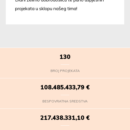
projekata u sklopu našeg tima!
130
BROJ PROJEKATA
108.485.435,16
€
BESPOVRATNA SREDSTVA
217.438.332,47
€