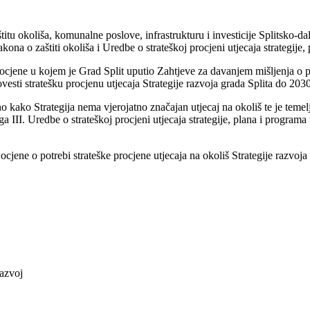
itu okoliša, komunalne poslove, infrastrukturu i investicije Splitsko-da
na o zaštiti okoliša i Uredbe o strateškoj procjeni utjecaja strategije,
jene u kojem je Grad Split uputio Zahtjeve za davanjem mišljenja o po
esti stratešku procjenu utjecaja Strategije razvoja grada Splita do 2030
 kako Strategija nema vjerojatno značajan utjecaj na okoliš te je teme
oga III. Uredbe o strateškoj procjeni utjecaja strategije, plana i program
ene o potrebi strateške procjene utjecaja na okoliš Strategije razvoja
razvoj