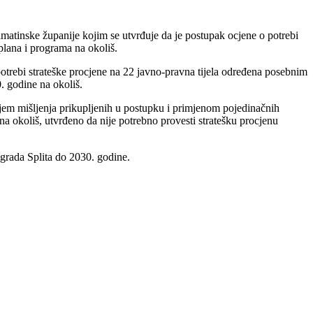
lmatinske županije kojim se utvrđuje da je postupak ocjene o potrebi
 plana i programa na okoliš.
trebi strateške procjene na 22 javno-pravna tijela određena posebnim
. godine na okoliš.
ljem mišljenja prikupljenih u postupku i primjenom pojedinačnih
a na okoliš, utvrđeno da nije potrebno provesti stratešku procjenu
 grada Splita do 2030. godine.