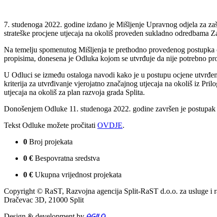
7. studenoga 2022. godine izdano je Mišljenje Upravnog odjela za zašt
strateške procjene utjecaja na okoliš proveden sukladno odredbama Zako
Na temelju spomenutog Mišljenja te prethodno provedenog postupka oc
propisima, donesena je Odluka kojom se utvrđuje da nije potrebno prov
U Odluci se između ostaloga navodi kako je u postupu ocjene utvrđeno
kriterija za utvrđivanje vjerojatno značajnog utjecaja na okoliš iz Pril
utjecaja na okoliš za plan razvoja grada Splita.
Donošenjem Odluke 11. studenoga 2022. godine završen je postupak ocj
Tekst Odluke možete pročitati
OVDJE
.
0
Broj projekata
0
€
Bespovratna sredstva
0
€
Ukupna vrijednost projekata
Copyright © RaST, Razvojna agencija Split-RaST d.o.o. za usluge i 
Dračevac 3D, 21000 Split
Design & development by