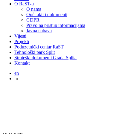
O RaST-u
O nama
Opći akti i dokumenti
GDPR
Pravo na pristup informacijama
Javna nabava
Vijesti
Projekti
Poduzetnički centar RaST+
Tehnološki park Split
Strateški dokumenti Grada Splita
Kontakt
en
hr