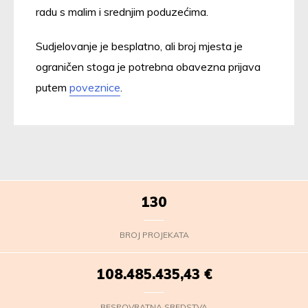
radu s malim i srednjim poduzećima.
Sudjelovanje je besplatno, ali broj mjesta je
ograničen stoga je potrebna obavezna prijava
putem
poveznice
.
130
BROJ PROJEKATA
108.485.436,47
€
BESPOVRATNA SREDSTVA