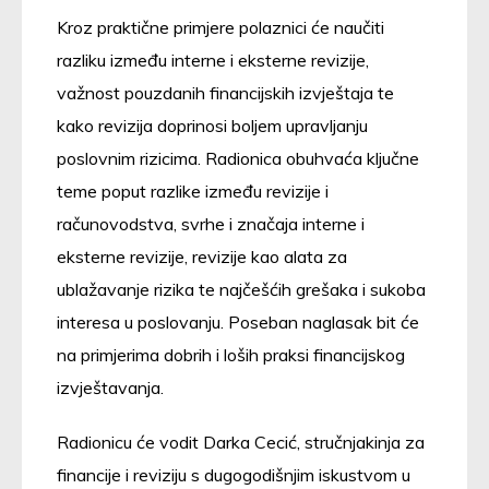
Kroz praktične primjere polaznici će naučiti
razliku između interne i eksterne revizije,
važnost pouzdanih financijskih izvještaja te
kako revizija doprinosi boljem upravljanju
poslovnim rizicima. Radionica obuhvaća ključne
teme poput razlike između revizije i
računovodstva, svrhe i značaja interne i
eksterne revizije, revizije kao alata za
ublažavanje rizika te najčešćih grešaka i sukoba
interesa u poslovanju. Poseban naglasak bit će
na primjerima dobrih i loših praksi financijskog
izvještavanja.
Radionicu će vodit Darka Cecić, stručnjakinja za
financije i reviziju s dugogodišnjim iskustvom u