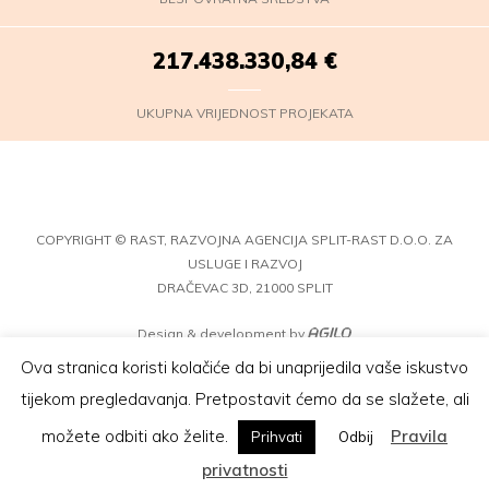
217.438.333,08
€
UKUPNA VRIJEDNOST PROJEKATA
COPYRIGHT © RAST, RAZVOJNA AGENCIJA SPLIT-RAST D.O.O. ZA
USLUGE I RAZVOJ
DRAČEVAC 3D, 21000 SPLIT
Design & development by
Ova stranica koristi kolačiće da bi unaprijedila vaše iskustvo
tijekom pregledavanja. Pretpostavit ćemo da se slažete, ali
možete odbiti ako želite.
Pravila
Prihvati
Odbij
privatnosti