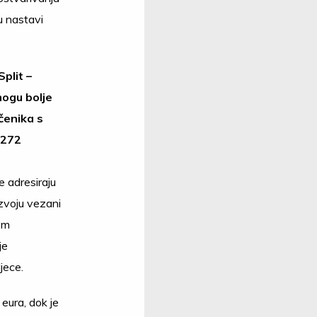
u nastavi
plit –
mogu bolje
učenika s
 272
 adresiraju
zvoju vezani
hom
je
jece.
eura, dok je