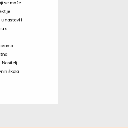
ji se može
kt je
u nastavi i
ma s
novama –
atna
 Nositelj
vnih škola