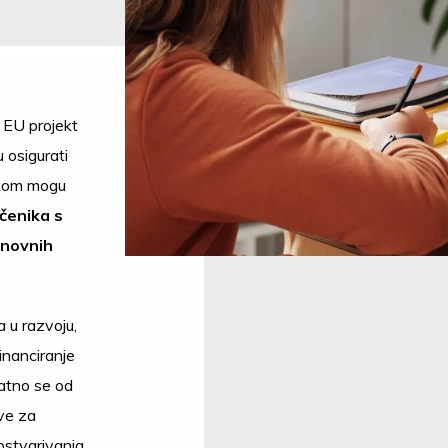
e EU projekt
 osigurati
ikom mogu
čenika s
snovnih
 u razvoju,
inanciranje
atno se od
ive za
ostvarivanja