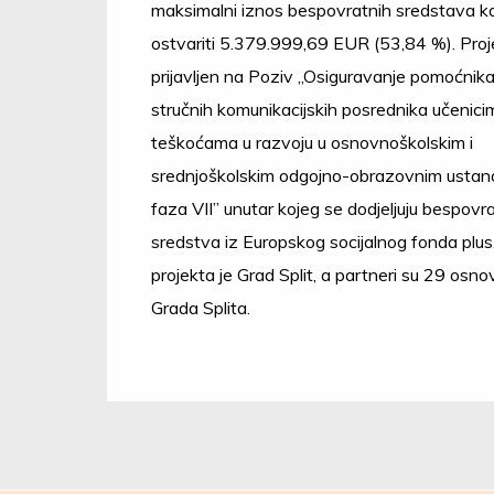
maksimalni iznos bespovratnih sredstava ko
ostvariti 5.379.999,69 EUR (53,84 %). Proje
prijavljen na Poziv „Osiguravanje pomoćnika 
stručnih komunikacijskih posrednika učenici
teškoćama u razvoju u osnovnoškolskim i
srednjoškolskim odgojno-obrazovnim usta
faza VII” unutar kojeg se dodjeljuju bespovr
sredstva iz Europskog socijalnog fonda plus.
projekta je Grad Split, a partneri su 29 osno
Grada Splita.