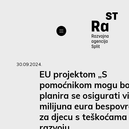
30.09.2024.
EU projektom „S
pomoćnikom mogu bol
planira se osigurati v
milijuna eura bespov
za djecu s teškoćama
razvoju