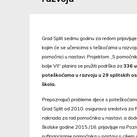
Grad Split sedmu godinu za redom prijavljuj
kojim će se učenicima s teškoćama u razvoju
pomoćnici u nastavi. Projektom „S pomoćn
bolje VII“ planira se pružiti podrška za
336 u
poteškoćama u razvoju
u 29 splitskih o
škola.
Prepoznajući probleme djece s poteškoćama
Grad Split od 2010. osigurava sredstva za f
naknada za rad pomoćnika u nastavi, a dod
školske godine 2015./16. prijavljuje na Poz
sufinanciranje pomoćnika u nastavi s ciljem 