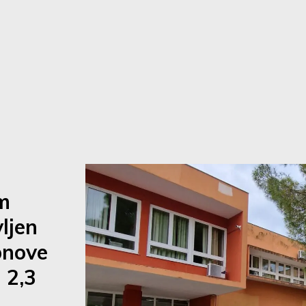
s
m
vljen
bnove
 2,3