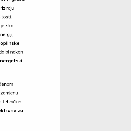
iziraju
tosti.
getska
ergiji,
toplinske
ada bi nakon
nergetski
ađenom
, zamjenu
h tehničkih
ektrane za