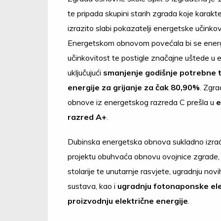
te pripada skupini starih zgrada koje karakter
izrazito slabi pokazatelji energetske učinkovi
Energetskom obnovom povećala bi se ener
učinkovitost te postigle značajne uštede u en
uključujući
smanjenje godišnje potrebne 
energije za grijanje za čak 80,90%
. Zgr
obnove iz energetskog razreda C prešla u
e
razred A+
.
Dubinska energetska obnova sukladno izr
projektu obuhvaća obnovu ovojnice zgrade
stolarije te unutarnje rasvjete, ugradnju novi
sustava, kao i
ugradnju fotonaponske el
proizvodnju električne energije
.