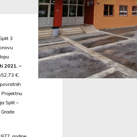
plit 3
obnovu
klopu
i 2021. –
552,73 €,
spovratnih
 Projektnu
ja Split –
a Grada
1977. godine