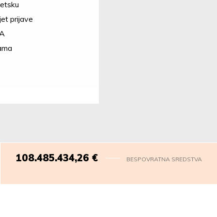
getsku
et prijave
NA
rama
108.485.436,75
€
BESPOVRATNA SREDSTVA