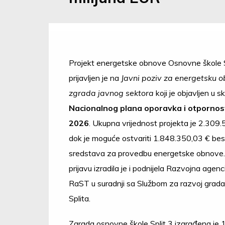
Projekt energetske obnove Osnovne škole S
prijavljen je na
Javni poziv za energetsku 
zgrada javnog sektora
koji je objavljen u s
Nacionalnog plana oporavka i otpornost
2026
. Ukupna vrijednost projekta je 2.309.
dok je moguće ostvariti 1.848.350,03 € be
sredstava za provedbu energetske obnove.
prijavu izradila je i podnijela Razvojna agenci
RaST u suradnji sa Službom za razvoj grad
Splita.
Zgrada osnovne škole Split 3 izgrađena je 