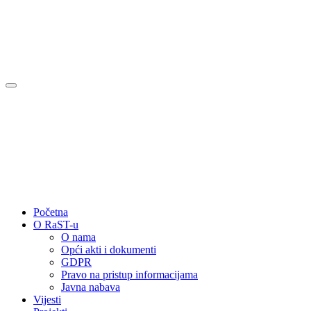
Početna
O RaST-u
O nama
Opći akti i dokumenti
GDPR
Pravo na pristup informacijama
Javna nabava
Vijesti