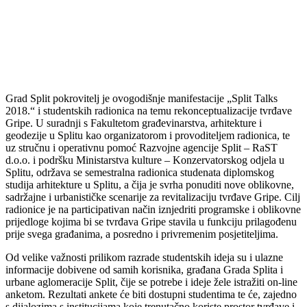
Grad Split pokrovitelj je ovogodišnje manifestacije „Split Talks
2018.“ i studentskih radionica na temu rekonceptualizacije tvrđave
Gripe. U suradnji s Fakultetom građevinarstva, arhitekture i
geodezije u Splitu kao organizatorom i provoditeljem radionica, te
uz stručnu i operativnu pomoć Razvojne agencije Split – RaST
d.o.o. i podršku Ministarstva kulture – Konzervatorskog odjela u
Splitu, održava se semestralna radionica studenata diplomskog
studija arhitekture u Splitu, a čija je svrha ponuditi nove oblikovne,
sadržajne i urbanističke scenarije za revitalizaciju tvrđave Gripe. Cilj
radionice je na participativan način iznjedriti programske i oblikovne
prijedloge kojima bi se tvrđava Gripe stavila u funkciju prilagođenu
prije svega građanima, a posredno i privremenim posjetiteljima.
Od velike važnosti prilikom razrade studentskih ideja su i ulazne
informacije dobivene od samih korisnika, građana Grada Splita i
urbane aglomeracije Split, čije se potrebe i ideje žele istražiti on-line
anketom. Rezultati ankete će biti dostupni studentima te će, zajedno
s dijalozima s institucijama koje trenutačno koriste prostor tvrđave i