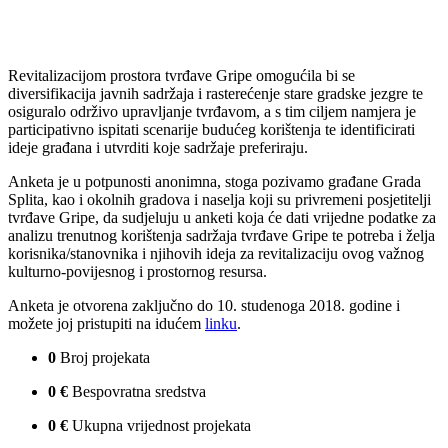
Revitalizacijom prostora tvrđave Gripe omogućila bi se
diversifikacija javnih sadržaja i rasterećenje stare gradske jezgre te
osiguralo održivo upravljanje tvrđavom, a s tim ciljem namjera je
participativno ispitati scenarije budućeg korištenja te identificirati
ideje građana i utvrditi koje sadržaje preferiraju.
Anketa je u potpunosti anonimna, stoga pozivamo građane Grada
Splita, kao i okolnih gradova i naselja koji su privremeni posjetitelji
tvrđave Gripe, da sudjeluju u anketi koja će dati vrijedne podatke za
analizu trenutnog korištenja sadržaja tvrđave Gripe te potreba i želja
korisnika/stanovnika i njihovih ideja za revitalizaciju ovog važnog
kulturno-povijesnog i prostornog resursa.
Anketa je otvorena zaključno do 10. studenoga 2018. godine i
možete joj pristupiti na idućem
linku
.
0
Broj projekata
0
€
Bespovratna sredstva
0
€
Ukupna vrijednost projekata