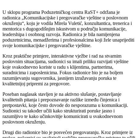
U sklopu programa Poduzetničkog centra RaST+ održana je
radionica „Komunikacijske i pregovaračke vještine u poslovnom
okruženju“, koju je vodila Mirela Vuletić, konzultantica, trenerica i
mentorica s dugogodišnjim iskustvom u području komunikacije,
leadershipa i osobnog razvoja. Radionica je bila namijenjena
poduzetnicima, menadžerima i profesionalcima koji žele unaprijediti
svoje komunikacijske i pregovaračke vještine.
Kroz praktične primjere, interaktivne vježbe i rad na stvarnim
poslovnim situacijama, sudionici su imali priliku razvijati vještine
koje svakodnevno koriste u radu s klijentima, partnerima,
suradnicima i zaposlenicima. Fokus radionice bio je na boljem
razumijevanju sugovornika, jasnijem izražavanju poruka te
kvalitetnijoj pripremi za pregovore.
Poseban naglasak stavljen je na aktivno slušanje, postavljanje
kvalitetnih pitanja i prepoznavanje razlike između činjenica i
pretpostavki, koje često dovode do nesporazuma u komunikaciji.
Sudionici su također učili kako strukturirati poruke jasno i
razumljivo te kako učinkovitije komunicirati u svakodnevnom
poslovnom okruženju.
Drugi dio radionice bio je posvećen pregovaranju. Kroz primjere iz
prakse, polaznici su analizirali različite pregovaračke pristupe te učili