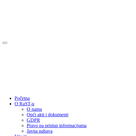
Početna
O RaST-u
O nama
Opći akti i dokumenti
GDPR
Pravo na pristup informacijama
Javna nabava