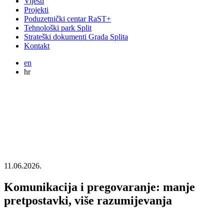
Vijesti
Projekti
Poduzetnički centar RaST+
Tehnološki park Split
Strateški dokumenti Grada Splita
Kontakt
en
hr
11.06.2026.
Komunikacija i pregovaranje: manje
pretpostavki, više razumijevanja