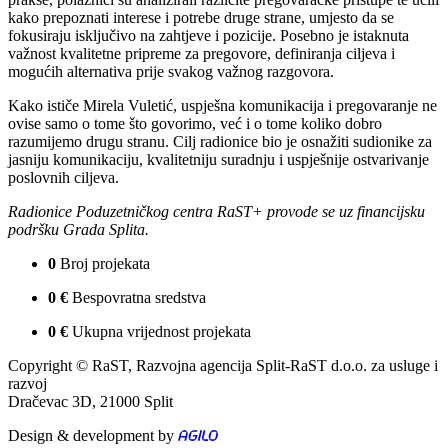
kako prepoznati interese i potrebe druge strane, umjesto da se
fokusiraju isključivo na zahtjeve i pozicije. Posebno je istaknuta
važnost kvalitetne pripreme za pregovore, definiranja ciljeva i
mogućih alternativa prije svakog važnog razgovora.
Kako ističe Mirela Vuletić, uspješna komunikacija i pregovaranje ne
ovise samo o tome što govorimo, već i o tome koliko dobro
razumijemo drugu stranu. Cilj radionice bio je osnažiti sudionike za
jasniju komunikaciju, kvalitetniju suradnju i uspješnije ostvarivanje
poslovnih ciljeva.
Radionice Poduzetničkog centra RaST+ provode se uz financijsku
podršku Grada Splita.
0
Broj projekata
0
€
Bespovratna sredstva
0
€
Ukupna vrijednost projekata
Copyright © RaST, Razvojna agencija Split-RaST d.o.o. za usluge i
razvoj
Dračevac 3D, 21000 Split
Design & development by