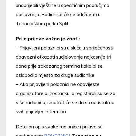
unaprijedili vještine u specifičnim područjima
poslovanja. Radionice će se održavati u
Tehnološkom parku Split.
Prije prijave važno je znati:
– Prijavljeni polaznici su u slučaju spriječenosti
obavezni otkazati sudjelovanje najkasnije tri
dana prije zakazanog termina kako bi se
oslobodilo mjesto za druge sudionike
– Ako prijavljeni polaznici ne obavijeste
organizatore o izostanku, a registrirali su se za
više radionica, smatrat će se da su odustali od
svih prijavljenih termina
Detaljan opis svake radionice i prijave su
dostupne na
POVEZNICI
.
Trenutno su