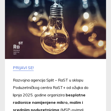
PRIJAVI SE!
Razvojna agencija Split – RaST u sklopu
Poduzetničkog centra RaST+ od ožujka do
lipnja 2025. godine organizira
besplatne
radionice namijenjene mikro, malim i
srednjim poduzetnicima
(MSP-ovima).