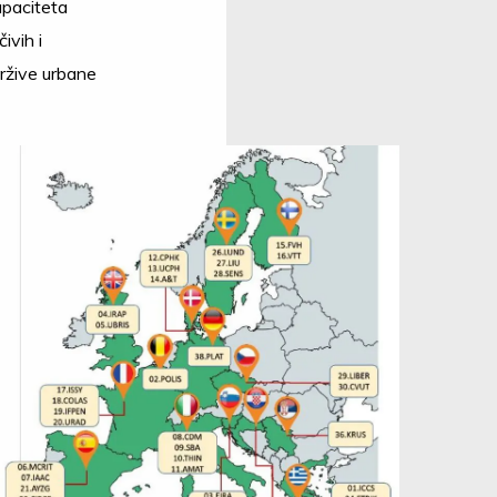
kapaciteta
ivih i
držive urbane