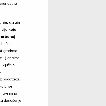
znanosti iz
anje, dizajn
ncija koje
j urbanoj
ti u šest
est gradova
a: 1) analiza
uključivoj
2)
 iz podataka,
ako bi se
m twinning
a za donošenje