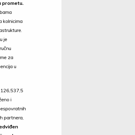
u prometu.
rebama
na kolnicima
astrukture.
u je
tručnu
reme za
encija u
3.126,537,5
ženo i
espovratnih
h partnera,
redviđen