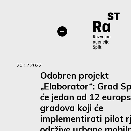
20.12.2022.
Odobren projekt
„Elaborator“: Grad Spl
će jedan od 12 europs
gradova koji će
implementirati pilot r
održive urbane mobiln