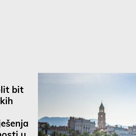
it bit
kih
ješenja
osti u