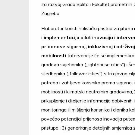
za razvoj Grada Splita i Fakultet prometnih 
Zagreba.
Elaborator koristi holistički pristup za
planir
i implementaciju pilot inovacija i interve
pridonose sigurnoj, inkluzivnoj i održivo
mobilnosti
. Intervencije će se implementira
gradova svjetionika („lighthouse cities“) i š
sljedbenika („follower cities“) s tri glavna cilj
potreba i zahtjeva korisnika prema sigurnoj i 
mobilnosti i klimatski neutralnim gradovima; 
prikupljanje i dijeljenje informacija dobivenih
monitoringa ili mišljenja korisnika i dionika k
povećao potencijal prijenosa inovacija pute
pristupa i 3) generiranje detaljnih smjernic