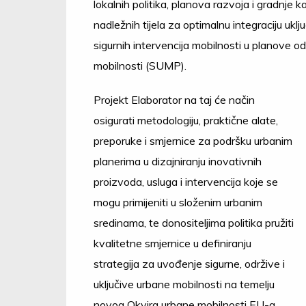
lokalnih politika, planova razvoja i gradnje 
nadležnih tijela za optimalnu integraciju uključ
sigurnih intervencija mobilnosti u planove o
mobilnosti (SUMP).
Projekt Elaborator na taj će način
osigurati metodologiju, praktične alate,
preporuke i smjernice za podršku urbanim
planerima u dizajniranju inovativnih
proizvoda, usluga i intervencija koje se
mogu primijeniti u složenim urbanim
sredinama, te donositeljima politika pružiti
kvalitetne smjernice u definiranju
strategija za uvođenje sigurne, održive i
uključive urbane mobilnosti na temelju
novog Okvira urbane mobilnosti EU-a,