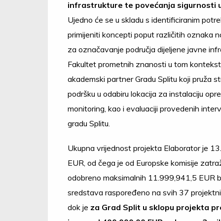
infrastrukture te povećanja sigurnosti 
Ujedno će se u skladu s identificiranim pot
primijeniti koncepti poput različitih oznaka 
za označavanje područja dijeljene javne infr
Fakultet prometnih znanosti u tom kontekst
akademski partner Gradu Splitu koji pruža s
podršku u odabiru lokacija za instalaciju op
monitoring, kao i evaluaciji provedenih interv
gradu Splitu.
Ukupna vrijednost projekta Elaborator je 1
EUR, od čega je od Europske komisije zatra
odobreno maksimalnih 11.999,941,5 EUR b
sredstava raspoređeno na svih 37 projektni
dok je
za Grad Split u sklopu projekta p