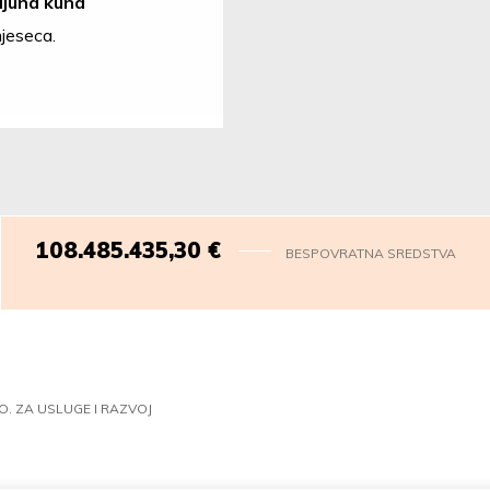
ijuna kuna
mjeseca.
108.485.436,75
€
BESPOVRATNA SREDSTVA
O. ZA USLUGE I RAZVOJ