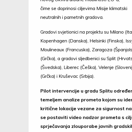
čime se doprinosi ciljevima Misije klimatski
neutralnih i pametnih gradova.
Gradovi svjetionici na projektu su Milano (Ital
Kopenhagen (Danska), Helsinki (Finska), Iss
Moulineaux (Francuska), Zaragoza (Španjolsk
(Grčka), a gradovi sljedbenici su Split (Hrvat
(Švedska), Liberec (Češka), Velenje (Sloveni
(Grčka) i Kruševac (Srbija).
Pilot intervencije u gradu Splitu određe
temeljem analize prometa kojom su iden
kritične lokacije vezane za sigurnost na
se postaviti video nadzor prometa s cil
sprječavanja zlouporabe javnih gradskih