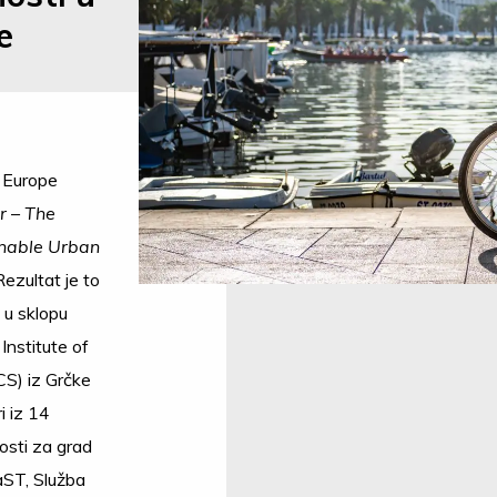
e
e Europe
r
–
The
inable Urban
Rezultat je to
 u sklopu
 Institute of
S) iz Grčke
i iz 14
nosti za grad
RaST, Služba