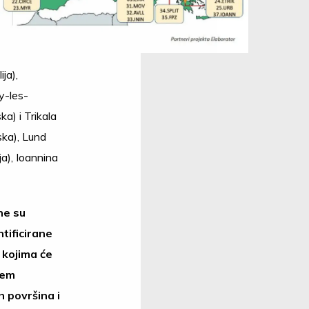
ija),
y-les-
a) i Trikala
ska), Lund
ja), Ioannina
ne su
tificirane
 kojima će
jem
 površina i