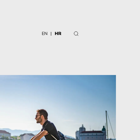
EN
HR