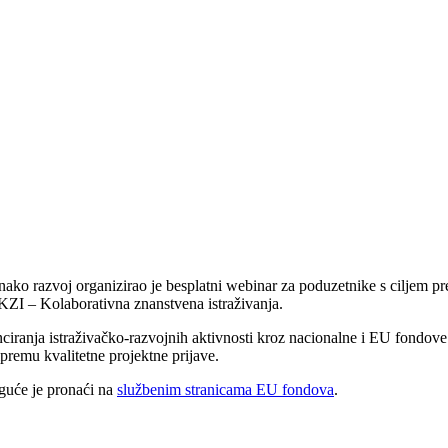
ako razvoj organizirao je besplatni webinar za poduzetnike s ciljem pr
te KZI – Kolaborativna znanstvena istraživanja.
ranja istraživačko-razvojnih aktivnosti kroz nacionalne i EU fondove. S
premu kvalitetne projektne prijave.
guće je pronaći na
službenim stranicama EU fondova
.