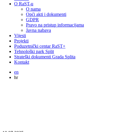
O RaST-u
O nama
Opći akti i dokumenti
GDPR
Pravo na pristup informacijama
Javna nabava
Vijesti
Projekti
Poduzetnički centar RaST+
Tehnološki park Split
Strateški dokumenti Grada Splita
Kontakt
en
hr