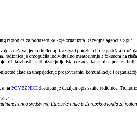
ving radionica za poduzetnike koje organizira Razvojna agencija Split
avaju s rješavanjem određenog izazova i potrebna im je podrška stručn
a, radionica je omogućila individualno mentoriranje s fokusom na rješa
e učinkovitosti i optimizaciju ljudskih resursa kako bi se postigli bolji 
nkretne alate za unaprjeđenje pregovaranja, komunikacije i organizacije
, a na
POVEZNICI
dostupan je detaljan opis svake radionice. Trenutno s
 RaST+.
ufinanciranog sredstvima Europske unije iz Europskog fonda za regiona