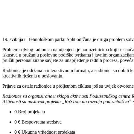
19. svibnja u Tehnološkom parku Split održana je druga problem sol
Problem solving radionica namijenjena je poduzetnicima koji se suoč
iskustva u pružanju poslovne podrške tvrtkama i javnim organizacijam
pružiti personalizirane savjete za unaprjeđenje radnih procesa, povećanj
Radionica je održana u interaktivnom formatu, a sudionici su dobili ko
kreativnih rješenja u poslovanju.
Prijave za ostale radionice u proljetnom ciklusu još su uvijek otvorene
Radionice su organizirane u sklopu aktivnosti Poduzetničkog centra
Aktivnosti su nastavak projekta „RaSTom do razvoja poduzetništva“ s
0
Broj projekata
0
€
Bespovratna sredstva
0
€
Ukupna vrijednost projekata