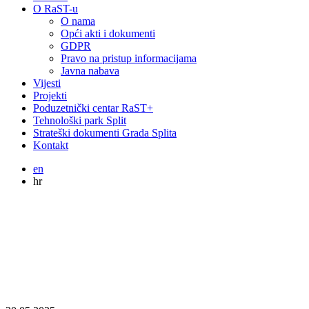
O RaST-u
O nama
Opći akti i dokumenti
GDPR
Pravo na pristup informacijama
Javna nabava
Vijesti
Projekti
Poduzetnički centar RaST+
Tehnološki park Split
Strateški dokumenti Grada Splita
Kontakt
en
hr