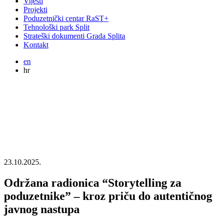
Vijesti
Projekti
Poduzetnički centar RaST+
Tehnološki park Split
Strateški dokumenti Grada Splita
Kontakt
en
hr
23.10.2025.
Održana radionica “Storytelling za
poduzetnike” – kroz priču do autentičnog
javnog nastupa