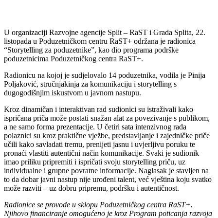
U organizaciji Razvojne agencije Split – RaST i Grada Splita, 22.
listopada u Poduzetničkom centru RaST+ održana je radionica
“Storytelling za poduzetnike”, kao dio programa podrške
poduzetnicima Poduzetničkog centra RaST+.
Radionicu na kojoj je sudjelovalo 14 poduzetnika, vodila je Pinija
Poljaković, stručnjakinja za komunikaciju i storytelling s
dugogodišnjim iskustvom u javnom nastupu.
Kroz dinamičan i interaktivan rad sudionici su istraživali kako
ispričana priča može postati snažan alat za povezivanje s publikom,
a ne samo forma prezentacije. U četiri sata intenzivnog rada
polaznici su kroz praktične vježbe, predstavljanje i zajedničke priče
učili kako savladati tremu, prenijeti jasnu i uvjerljivu poruku te
pronaći vlastiti autentični način komunikacije. Svaki je sudionik
imao priliku pripremiti i ispričati svoju storytelling priču, uz
individualne i grupne povratne informacije. Naglasak je stavljen na
to da dobar javni nastup nije urođeni talent, već vještina koju svatko
može razviti – uz dobru pripremu, podršku i autentičnost.
Radionice se provode u sklopu Poduzetničkog centra RaST+.
Njihovo financiranje omogućeno je kroz Program poticanja razvoja