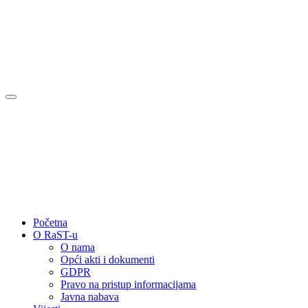
Početna
O RaST-u
O nama
Opći akti i dokumenti
GDPR
Pravo na pristup informacijama
Javna nabava