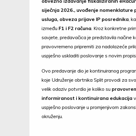
obvezno izdavanje fiskaliziranih eRačun
siječnja 2026., uvođenje nomenklature 
usluga, obveza prijave IP posrednika
, ka
između
F1 i F2 računa
. Kroz konkretne prim
savjete, predavačica je predstavila načine 
pravovremeno pripremiti za nadolazeće pril
uspješno uskladiti poslovanje s novim propis
Ovo predavanje dio je kontinuiranog progra
koje Udruženje obrtnika Split provodi za svo
velik odaziv potvrdio je koliko su
pravovre
informiranost i kontinuirana edukacija
v
uspješno poslovanje u promjenjivom zakon
okruženju.