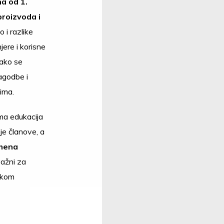
a od 1.
proizvoda i
o i razlike
jere i korisne
kako se
agodbe i
ima.
ma edukacija
je članove, a
mena
ažni za
skom