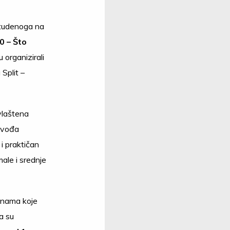
studenoga na
0 – Što
u organizirali
Split –
vlaštena
novođa
i praktičan
ale i srednje
jenama koje
a su