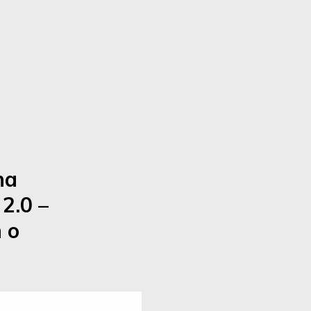
na
2.0 –
 o