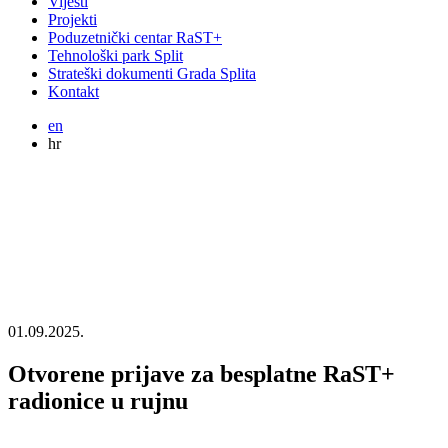
Vijesti
Projekti
Poduzetnički centar RaST+
Tehnološki park Split
Strateški dokumenti Grada Splita
Kontakt
en
hr
01.09.2025.
Otvorene prijave za besplatne RaST+
radionice u rujnu