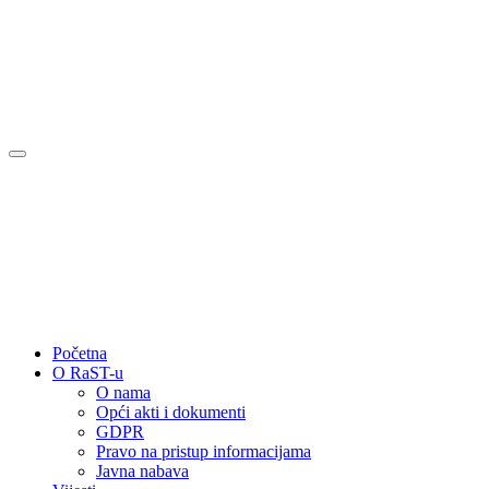
Početna
O RaST-u
O nama
Opći akti i dokumenti
GDPR
Pravo na pristup informacijama
Javna nabava