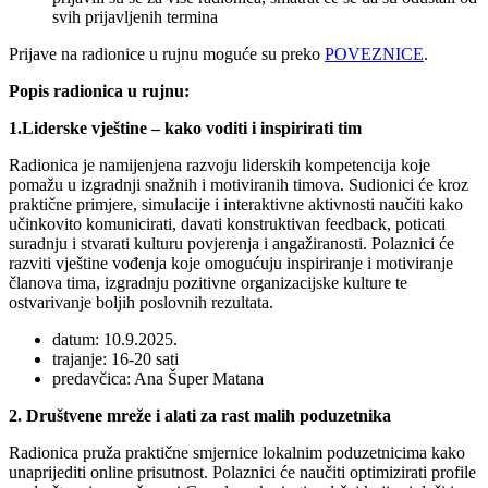
svih prijavljenih termina
Prijave na radionice u rujnu moguće su preko
POVEZNICE
.
Popis radionica u rujnu:
1.Liderske vještine – kako voditi i inspirirati tim
Radionica je namijenjena razvoju liderskih kompetencija koje
pomažu u izgradnji snažnih i motiviranih timova. Sudionici će kroz
praktične primjere, simulacije i interaktivne aktivnosti naučiti kako
učinkovito komunicirati, davati konstruktivan feedback, poticati
suradnju i stvarati kulturu povjerenja i angažiranosti. Polaznici će
razviti vještine vođenja koje omogućuju inspiriranje i motiviranje
članova tima, izgradnju pozitivne organizacijske kulture te
ostvarivanje boljih poslovnih rezultata.
datum: 10.9.2025.
trajanje: 16-20 sati
predavčica: Ana Šuper Matana
2. Društvene mreže i alati za rast malih poduzetnika
Radionica pruža praktične smjernice lokalnim poduzetnicima kako
unaprijediti online prisutnost. Polaznici će naučiti optimizirati profile