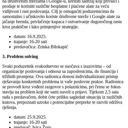
na društvenim mrežama i Google-u, kreirati sadržaj koji privlači i
prodaje te koristiti različite besplatne i plaćene alate za veću
vidljivost i rast poslovanja. Cilj je omogućiti poduzetnicima da
samostalno i učinkovito koriste društvene mreže i Google alate za
jačanje brenda, privlačenje kupaca i ostvarivanje dugoročnog rasta
kroz praktične i lako primjenjive strategije.
datum: 16.9.2025.
trajanje: 16-20 sati
predavačica: Zrinka Bilokapić
3. Problem solving
Svaki poduzetnik svakodnevno se suočava s izazovima – od
organizacije poslovanja i odnosa sa zaposlenicima, do financija i
tržišnih promjena. Ova radionica donosi individualizirani pristup
rješavanju konkretnih problema iz vaše poslovne prakse. Radionica
se provodi kroz vođeni razgovor s polaznicima, pri čemu se fokus
stavlja na problem koji ste sami naveli u prijavi. Tijekom 2,5 sata
rada s predavačem, dobit ćete priliku sagledati situaciju iz različitih
kutova, prepoznati uzroke i potencijalne prepreke te razviti održiva
rješenja.
datum: 25.9.2025.
trajanje: 16-20 sati
predavač: Ivica Žuro