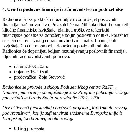
4. Uvod u poslovne financije i računovodstvo za poduzetnike
Radionica pruža praktičan i razumljiv uvod u svijet poslovnih
financija i računovodstva. Polaznici će naučiti kako čitati i razumjeti
ključne financijske izvještaje, planirati troškove te koristiti
financijske podatke za donošenje boljih poslovnih odluka. Polaznici
će steći osnovna znanja o računovodstvu i analizi financijskih
izvještaja što će im pomoći u donošenju poslovnih odluka.
Radionica će doprinijeti boljem razumijevanju poslovnih financija i
ključnih računovodstvenih pojmova.
datum: 30.9.2025.
trajanje: 16-20 sati
predavačica: Zoja Stevović
Radionice se provode u sklopu Poduzetničkog centra RaST+.
Njihovo financiranje omogućeno je kroz Program poticanja razvoja
poduzetništva Grada Splita za razdoblje 2024.–2030.
Ove aktivnosti predstavljaju nastavak projekta „RaSTom do razvoja
poduzetništva“, koji je sufinanciran sredstvima Europske unije iz
Europskog fonda za regionalni razvoj.
0
Broj projekata