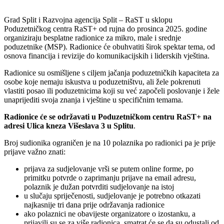
Grad Split i Razvojna agencija Split – RaST u sklopu
Poduzetničkog centra RaST+ od rujna do prosinca 2025. godine
organiziraju besplatne radionice za mikro, male i srednje
poduzetnike (MSP). Radionice će obuhvatiti širok spektar tema, od
osnova financija i revizije do komunikacijskih i liderskih vještina.
Radionice su osmišljene s ciljem jačanja poduzetničkih kapaciteta za
osobe koje nemaju iskustva u poduzetništvu, ali žele pokrenuti
vlastiti posao ili poduzetnicima koji su već započeli poslovanje i žele
unaprijediti svoja znanja i vještine u specifičnim temama.
Radionice će se održavati u Poduzetničkom centru RaST+ na
adresi Ulica kneza Višeslava 3 u Splitu
.
Broj sudionika ograničen je na 10 polaznika po radionici pa je prije
prijave važno znati:
prijava za sudjelovanje vrši se putem online forme, po
primitku potvrde o zaprimanju prijave na email adresu,
polaznik je dužan potvrditi sudjelovanje na istoj
u slučaju spriječenosti, sudjelovanje je potrebno otkazati
najkasnije tri dana prije održavanja radionice
ako polaznici ne obavijeste organizatore o izostanku, a
prijavili su se za više radionica, smatrat će se da su odustali od