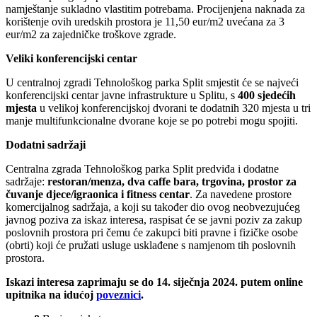
namještanje sukladno vlastitim potrebama. Procijenjena naknada za
korištenje ovih uredskih prostora je 11,50 eur/m2 uvećana za 3
eur/m2 za zajedničke troškove zgrade.
Veliki konferencijski centar
U centralnoj zgradi Tehnološkog parka Split smjestit će se najveći
konferencijski centar javne infrastrukture u Splitu, s
400 sjedećih
mjesta
u velikoj konferencijskoj dvorani te dodatnih 320 mjesta u tri
manje multifunkcionalne dvorane koje se po potrebi mogu spojiti.
Dodatni sadržaji
Centralna zgrada Tehnološkog parka Split predviđa i dodatne
sadržaje:
restoran/menza,
dva caffe bara, trgovina, prostor za
čuvanje djece/igraonica i fitness centar
. Za navedene prostore
komercijalnog sadržaja, a koji su također dio ovog neobvezujućeg
javnog poziva za iskaz interesa, raspisat će se javni poziv za zakup
poslovnih prostora pri čemu će zakupci biti pravne i fizičke osobe
(obrti) koji će pružati usluge usklađene s namjenom tih poslovnih
prostora.
Iskazi interesa zaprimaju se do 14. siječnja 2024. putem online
upitnika na idućoj
poveznici
.