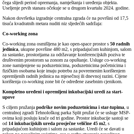
čega slijedi period opremanja, namještanja i uređenja objekta.
Useljenje prvih stanara očekuje se u drugom kvartalu 2024. godine.
Nakon dovršetka izgradnje centralna zgrada će na površini od 17,5
tisuća kvadratnih metara nuditi niz sljedećih sadržaja:
Co-working zona
Co-working zona osmišljena je kao open-space prostor s
50 radnih
jedinica
, ukupne površine 480 m2, s pripadajućom kuhinjom, salom
za sastanke, prostorijama za održavanje konferencijskih poziva te
društvenim prostorom sa zonom za opuštanje. Usluge co-working
zone namijenjene su poduzetnicima, poduzetnicima početnicima i
fizičkim osobama koje imaju potrebu za povremenim korištenjem
opremljenih radnih jedinica na mjesečnoj ili dnevnoj razini. Cijene
korištenja co-working zone bit će određene zasebnim cjenikom.
Kompletno uređeni i opremljeni inkubacijski uredi za start-
upove
S ciljem pružanja
podrške novim poduzetnicima i star-tupima
, u
centralnoj zgradi Tehnološkog parka Split pružat će se usluge MSP-
ovima koji posluju kraće od tri godine. Prostor inkubacije sastoji se
od
14 inkubacijskih ureda prosječne veličine 45 m2
, s
pripadajućom kuhinjom i salom za sastanke. Uredi će se davati u