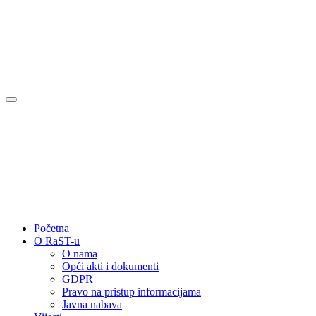
Početna
O RaST-u
O nama
Opći akti i dokumenti
GDPR
Pravo na pristup informacijama
Javna nabava