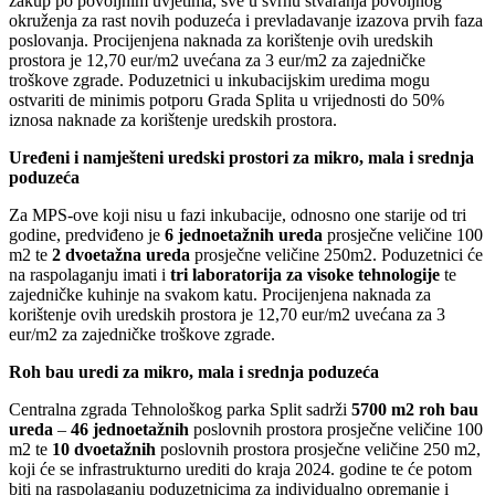
zakup po povoljnim uvjetima, sve u svrhu stvaranja povoljnog
okruženja za rast novih poduzeća i prevladavanje izazova prvih faza
poslovanja. Procijenjena naknada za korištenje ovih uredskih
prostora je 12,70 eur/m2 uvećana za 3 eur/m2 za zajedničke
troškove zgrade. Poduzetnici u inkubacijskim uredima mogu
ostvariti de minimis potporu Grada Splita u vrijednosti do 50%
iznosa naknade za korištenje uredskih prostora.
Uređeni i namješteni uredski prostori za mikro, mala i srednja
poduzeća
Za MPS-ove koji nisu u fazi inkubacije, odnosno one starije od tri
godine, predviđeno je
6 jednoetažnih ureda
prosječne veličine 100
m2 te
2 dvoetažna ureda
prosječne veličine 250m2. Poduzetnici će
na raspolaganju imati i
tri laboratorija za visoke tehnologije
te
zajedničke kuhinje na svakom katu. Procijenjena naknada za
korištenje ovih uredskih prostora je 12,70 eur/m2 uvećana za 3
eur/m2 za zajedničke troškove zgrade.
Roh bau uredi za mikro, mala i srednja poduzeća
Centralna zgrada Tehnološkog parka Split sadrži
5700 m2 roh bau
ureda
–
46 jednoetažnih
poslovnih prostora prosječne veličine 100
m2 te
10 dvoetažnih
poslovnih prostora prosječne veličine 250 m2,
koji će se infrastrukturno urediti do kraja 2024. godine te će potom
biti na raspolaganju poduzetnicima za individualno opremanje i