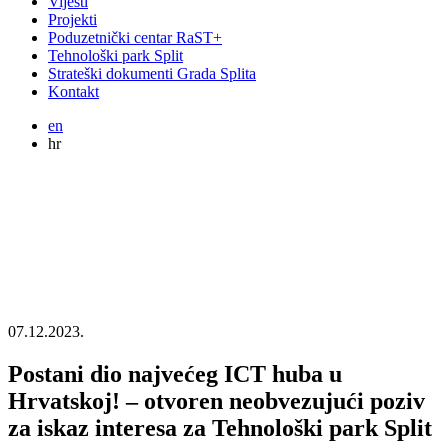
Vijesti
Projekti
Poduzetnički centar RaST+
Tehnološki park Split
Strateški dokumenti Grada Splita
Kontakt
en
hr
07.12.2023.
Postani dio najvećeg ICT huba u
Hrvatskoj! – otvoren neobvezujući poziv
za iskaz interesa za Tehnološki park Split