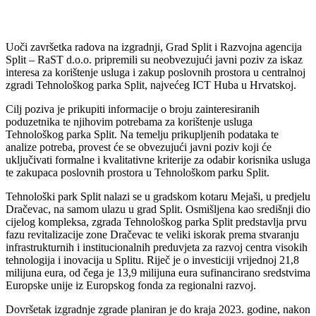
Uoči završetka radova na izgradnji, Grad Split i Razvojna agencija
Split – RaST d.o.o. pripremili su neobvezujući javni poziv za iskaz
interesa za korištenje usluga i zakup poslovnih prostora u centralnoj
zgradi Tehnološkog parka Split, najvećeg ICT Huba u Hrvatskoj.
Cilj poziva je prikupiti informacije o broju zainteresiranih
poduzetnika te njihovim potrebama za korištenje usluga
Tehnološkog parka Split. Na temelju prikupljenih podataka te
analize potreba, provest će se obvezujući javni poziv koji će
uključivati formalne i kvalitativne kriterije za odabir korisnika usluga
te zakupaca poslovnih prostora u Tehnološkom parku Split.
Tehnološki park Split nalazi se u gradskom kotaru Mejaši, u predjelu
Dračevac, na samom ulazu u grad Split. Osmišljena kao središnji dio
cijelog kompleksa, zgrada Tehnološkog parka Split predstavlja prvu
fazu revitalizacije zone Dračevac te veliki iskorak prema stvaranju
infrastrukturnih i institucionalnih preduvjeta za razvoj centra visokih
tehnologija i inovacija u Splitu. Riječ je o investiciji vrijednoj 21,8
milijuna eura, od čega je 13,9 milijuna eura sufinancirano sredstvima
Europske unije iz Europskog fonda za regionalni razvoj.
Dovršetak izgradnje zgrade planiran je do kraja 2023. godine, nakon