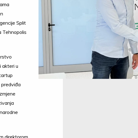
ijama
an
encije Split
a Tehnopolis
rstvo
i akteri u
tartup
 predviđa
razmjene
zivanja
đunarodne
im direktorom