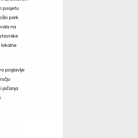
m posjetu
loški park
ovala na
dstavnike
 lokalne
o poglavlje
ručju
i jačanja
.