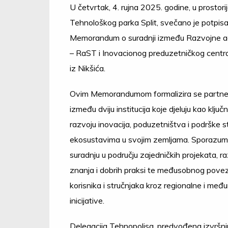
U četvrtak, 4. rujna 2025. godine, u prostor
Tehnološkog parka Split, svečano je potpis
Memorandum o suradnji između Razvojne ag
– RaST i Inovacionog preduzetničkog centr
iz Nikšića.
Ovim Memorandumom formalizira se partne
između dviju institucija koje djeluju kao ključn
razvoju inovacija, poduzetništva i podrške s
ekosustavima u svojim zemljama. Sporazum
suradnju u području zajedničkih projekata, 
znanja i dobrih praksi te međusobnog pove
korisnika i stručnjaka kroz regionalne i me
inicijative.
Delegacija Tehnopolisa, predvođena izvršn