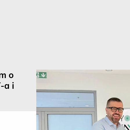
m o
-a i