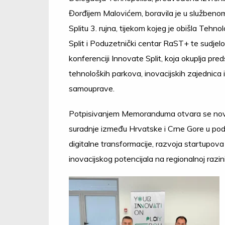
Đorđijem Malovićem, boravila je u službeno
Splitu 3. rujna, tijekom kojeg je obišla Tehno
Split i Poduzetnički centar RaST+ te sudjel
konferenciji Innovate Split, koja okuplja pre
tehnoloških parkova, inovacijskih zajednica i
samouprave.
Potpisivanjem Memoranduma otvara se nov
suradnje između Hrvatske i Crne Gore u pod
digitalne transformacije, razvoja startupova 
inovacijskog potencijala na regionalnoj razini