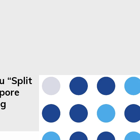
u “Split
tpore
og