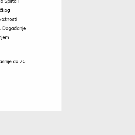
a Splita i
ičkog
važnosti
a. Događanje
njem
asnije do 20.