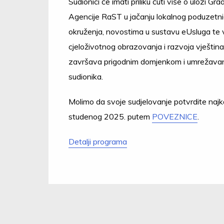
Sudionici će imati priliku čuti više o ulozi Grad
Agencije RaST u jačanju lokalnog poduzetn
okruženja, novostima u sustavu eUsluga te 
cjeloživotnog obrazovanja i razvoja vještin
završava prigodnim domjenkom i umrežava
sudionika.
Molimo da svoje sudjelovanje potvrdite najk
studenog 2025. putem
POVEZNICE
.
Detalji programa