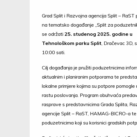
Grad Split i Razvojna agencija Split – RaST
na tematsko događanje „Split za poduzetnik
se održati
25. studenog 2025. godine u
Tehnološkom parku Split
, Dračevac 3D, 
10:00 sati.
Cilj događanja je pružiti poduzetnicima infor
aktualnim i planiranim potporama te predsta
lokalne primjere kojima su potpore pomogle u
rastu poslovanja. Program obuhvaća predav
rasprave s predstavnicima Grada Splita, Ra
agencije Split – RaST, HAMAG-BICRO-a te
poduzetnicima koji su korisnici gradskih potp