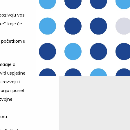
 pozivaju vas
e”, koje će
s početkom u
macije o
viti uspješne
 razvoju i
anja i panel
zvojne
ora.