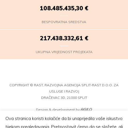
108.485.436,52
€
BESPOVRATNA SREDSTVA
217.438.333,83
€
UKUPNA VRIJEDNOST PROJEKATA
COPYRIGHT © RAST, RAZVOJNA AGENCIJA SPLIT-RAST D.O.O. ZA
USLUGE I RAZVOJ
DRAČEVAC 3D, 21000 SPLIT
Design & development by
Ova stranica koristi kolačiće da bi unaprijedila vaše iskustvo
tijekom pregledavanja. Pretpostavit ćemo da se slažete, ali