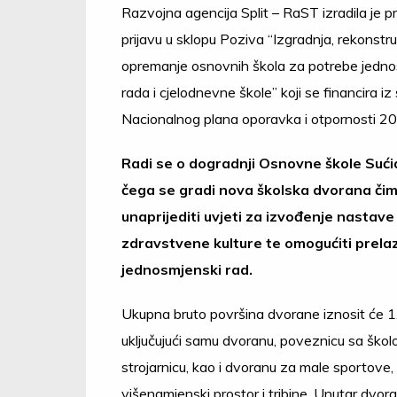
Razvojna agencija Split – RaST izradila je p
prijavu u sklopu Poziva “Izgradnja, rekonstruk
opremanje osnovnih škola za potrebe jedn
rada i cjelodnevne škole” koji se financira i
Nacionalnog plana oporavka i otpornosti 2
Radi se o dogradnji Osnovne škole Sući
čega se gradi nova školska dvorana čim
unaprijediti uvjeti za izvođenje nastave 
zdravstvene kulture te omogućiti prela
jednosmjenski rad.
Ukupna bruto površina dvorane iznosit će 1
uključujući samu dvoranu, poveznicu sa škol
strojarnicu, kao i dvoranu za male sportove,
višenamjenski prostor i tribine. Unutar dvora