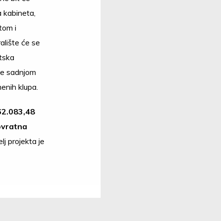
a kabineta,
tom i
alište će se
rtska
le sadnjom
enih klupa.
262.083,48
ovratna
lj projekta je