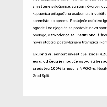
smještene svlačionice, sanitarni čvorovi, dv
kupaonica prilagođena osobama s invalidite
spremište za opremu. Postojeće asfaltno igr
ograditi i na njega će se postaviti nova spo
podloga, a također će se
urediti okoliš
ško
novih stabala, postavljanjem travnjaka i kam
Ukupna vrijednost investicije iznosi 4.
eura, od čega je moguće ostvariti besp
sredstva 100% iznosu iz NPOO-a.
Nosite
Grad Split.