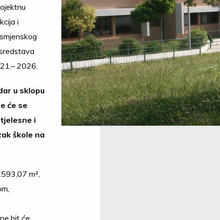
rojektnu
cija i
osmjenskog
z sredstava
021.– 2026.
dar u sklopu
e će se
tjelesne i
zak škole na
.593,07 m²,
om,
ne bit će