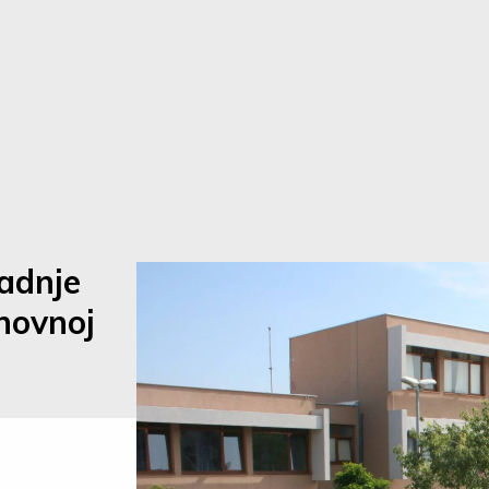
radnje
novnoj