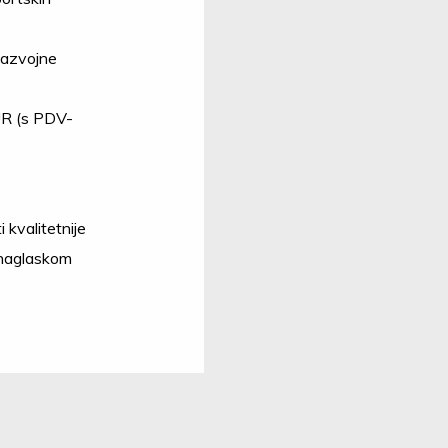
 Razvojne
R (s PDV-
 kvalitetnije
 naglaskom