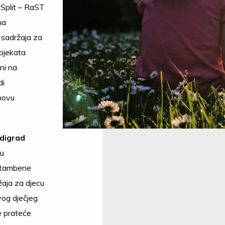
 Split – RaST
na
 sadržaja za
objekata
eni na
di
hovu
zdigrad
 u
 stambene
ržaja za djecu
vog dječjeg
e prateće