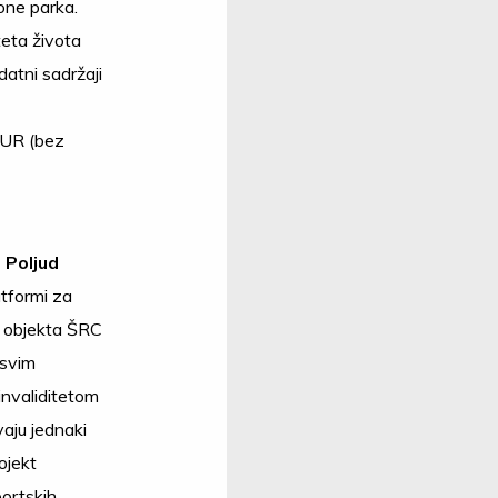
zone parka.
teta života
datni sadržaji
UR (bez
 Poljud
atformi za
a objekta ŠRC
 svim
invaliditetom
vaju jednaki
ojekt
portskih