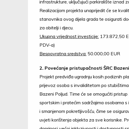
infrastrukture, uključujući parkiralište iznad 
Realizacijom projekta unaprijedit će se kvali
stanovnika ovog dijela grada te osigurati do
za obitelji i djecu.
Ukupna vrijednost investicije:
173.872,50 E
PDV-a)
Bespovratna sredstva:
50.000,00 EUR
2. Povećanje pristupačnosti ŠRC Bazeni
Projekt predviđa ugradnju kosih podiznih pl
prijevoz osoba s invaliditetom po stubištim
Bazeni Poljud. Time će se omogućiti pristup
sportskim i pratećim sadržajima osobama s 
i smanjenom pokretljivošću, čime se osigura
uvjeti korištenja objekta za sve korisnike. Pr
doprinosi većoj inkluzivnosti i dostupnosti s