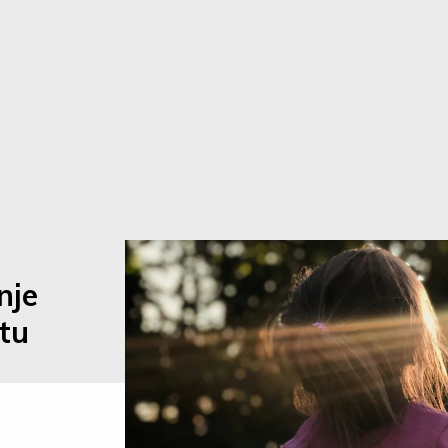
nje
itu