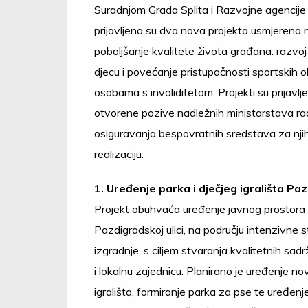
Suradnjom Grada Splita i Razvojne agencije
prijavljena su dva nova projekta usmjerena 
poboljšanje kvalitete života građana: razvoj
djecu i povećanje pristupačnosti sportskih 
osobama s invaliditetom. Projekti su prijavlj
otvorene pozive nadležnih ministarstava ra
osiguravanja bespovratnih sredstava za nji
realizaciju.
1. Uređenje parka i dječjeg igrališta Pa
Projekt obuhvaća uređenje javnog prostora
Pazdigradskoj ulici, na području intenzivne
izgradnje, s ciljem stvaranja kvalitetnih sad
i lokalnu zajednicu. Planirano je uređenje no
igrališta, formiranje parka za pse te uređenj