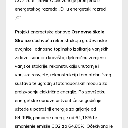
CO2 za 61,55%. Očekivana je promjena iz
energetskog razreda „D“ u energetski razred
„C“.
Projekt energetske obnove
Osnovne škole
Skalice
obuhvaća rekonstrukciju građevinske
ovojnice, odnosno toplinsko izoliranje vanjskih
zidova, sanaciju krovišta, djelomičnu zamjenu
vanjske stolarije, rekonstrukciju unutarnje i
vanjske rasvjete, rekonstrukciju termotehničkog
sustava te ugradnju fotonaponskih modula za
proizvodnju električne energije. Po završetku
energetske obnove ostvarit će se godišnje
uštede u potrošnji energije za grijanje od
64,99%, primarne energije od 64,18% te
smanjenje emisije CO2 za 64,80%. Očekivana je