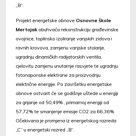
„B“.
Projekt energetske obnove
Osnovne škole
Mertojak
obuhvaća rekonstrukciju građevinske
ovojnice, toplinsko izoliranje vanjskih zidova i
ravnih krovova, zamjenu vanjske stolarije,
ugradnju dinamičkih radijatorskih ventila,
cjelovitu zamjenu unutarnje rasvjete te ugradnju
fotonaponske elektrane za proizvodnju
električne energije. Po završetku energetske
obnove ostvarit će se godišnje uštede u energiji
za grijanje od 50,49% , primarnoj energiji od
57,72% te smanjenje emisije CO2 za 66,36%.
Očekivana je promjena iz energetskog razreda
„C“ u energetski razred „B“.