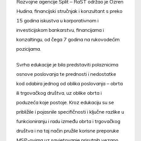
Razvojne agencije Split – RaST održao je Ozren
Hudina, financijski stručnjak i konzultant s preko
15 godina iskustva u korporativnom i
investicijskom bankarstvu, financijama i
konzaltingu, od čega 7 godina na rukovodećim
pozicijama.
Svrha edukacije je bila predstaviti polaznicima
osnove poslovanja te prednosti i nedostatke
kod odabira jednog od oblika poslovanja – obrta
ili trgovačkog društva, uz oblike obrta i
poduzeća koje postoje. Kroz edukaciju su se
približile i pojasnile specifičnosti i ključne razlike u
funkcioniranju i radu između obrta i trgovačkog
društva i na taj način pružile korisne preporuke
MSP-ovima uz savjetovanje prisutnih vezano