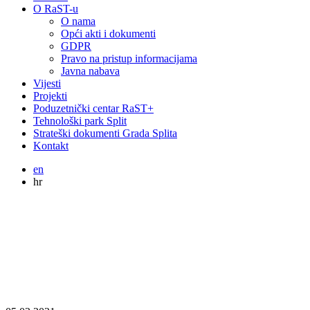
O RaST-u
O nama
Opći akti i dokumenti
GDPR
Pravo na pristup informacijama
Javna nabava
Vijesti
Projekti
Poduzetnički centar RaST+
Tehnološki park Split
Strateški dokumenti Grada Splita
Kontakt
en
hr