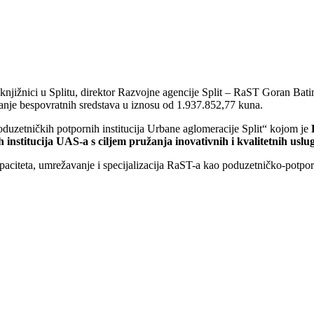
njižnici u Splitu, direktor Razvojne agencije Split – RaST Goran Batin
vanje bespovratnih sredstava u iznosu od 1.937.852,77 kuna.
poduzetničkih potpornih institucija Urbane aglomeracije Split“ kojom je
institucija UAS-a s ciljem pružanja inovativnih i kvalitetnih usl
iteta, umrežavanje i specijalizacija RaST-a kao poduzetničko-potporne 