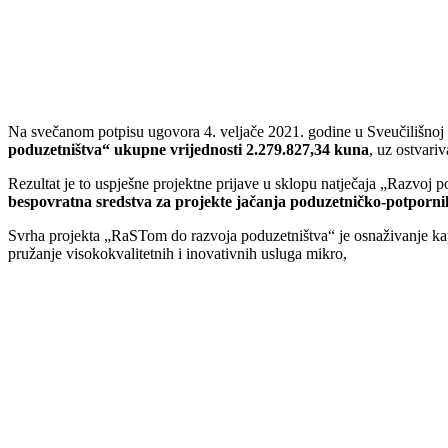
Na svečanom potpisu ugovora 4. veljače 2021. godine u Sveučilišnoj k
poduzetništva“ ukupne vrijednosti 2.279.827,34 kuna
, uz ostvari
Rezultat je to uspješne projektne prijave u sklopu natječaja „Razvoj 
bespovratna sredstva za projekte jačanja poduzetničko-potpornih 
Svrha projekta „RaSTom do razvoja poduzetništva“ je osnaživanje kapac
pružanje visokokvalitetnih i inovativnih usluga mikro,