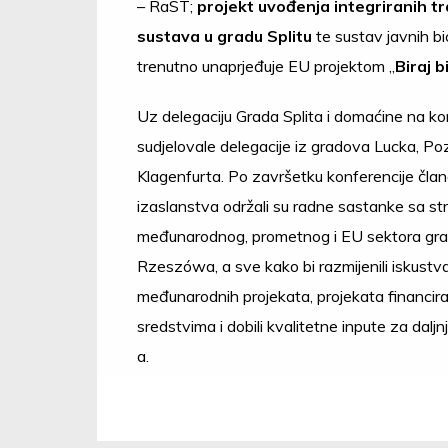
– RaST;
projekt uvođenja integriranih t
sustava u gradu Splitu
te sustav javnih bici
trenutno unaprjeđuje EU projektom „
Biraj bi
Uz delegaciju Grada Splita i domaćine na kon
sudjelovale delegacije iz gradova Lucka, Po
Klagenfurta. Po završetku konferencije član
izaslanstva održali su radne sastanke sa st
međunarodnog, prometnog i EU sektora gr
Rzeszówa, a sve kako bi razmijenili iskustv
međunarodnih projekata, projekata financir
sredstvima i dobili kvalitetne inpute za daljn
a.