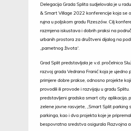
Delegacija Grada Splita sudjelovala je u rad
& Smart Village 2022 konferencije koja se od
rujna u poljskom gradu Rzeszów. Cilj konferen
razmjena iskustava i dobrih praksi na područ
urbanih prostora za društveni dijalog na pod
„pametnog života“.
Grad Split predstavljala je v.d. pročelnica Sl
razvoj grada Vedrana Franić koja je ujedno 
primjere dobre prakse, odnosno projekte koji
provodili ili provode i razvijaju u gradu Splitu
predstavljeni gradska smart city aplikacija, 
zelene javne rasvjete, „Smart Split parking s
parkinga, kao i dva projekta koje je pripremal
bespovratna sredstva osigurala Razvojna ag