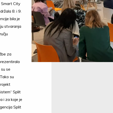
u Smart City
ržala 8. i 9.
cije bila je
ju stvaranja
ručju
užbe za
prezentirala
 su se
. Tako su
projekt
istem“ Split
a i za koje je
encija Split