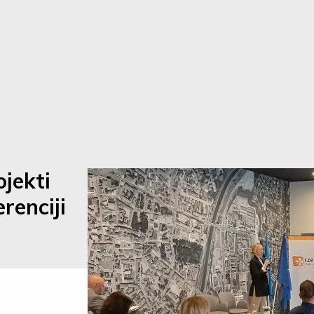
ojekti
renciji