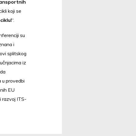
ransportnih
kli koji se
ciklu!
“.
ferenciji su
znana i
ovi splitskog
ručnjacima iz
ada
a u provedbi
anih EU
ji razvoj ITS-