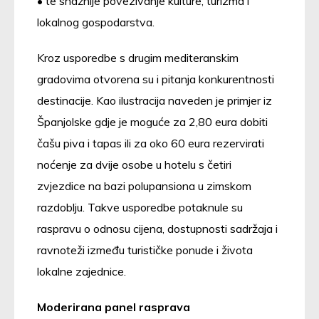
• te snažnije povezivanje kulture, turizma i
lokalnog gospodarstva.
Kroz usporedbe s drugim mediteranskim
gradovima otvorena su i pitanja konkurentnosti
destinacije. Kao ilustracija naveden je primjer iz
Španjolske gdje je moguće za 2,80 eura dobiti
čašu piva i tapas ili za oko 60 eura rezervirati
noćenje za dvije osobe u hotelu s četiri
zvjezdice na bazi polupansiona u zimskom
razdoblju. Takve usporedbe potaknule su
raspravu o odnosu cijena, dostupnosti sadržaja i
ravnoteži između turističke ponude i života
lokalne zajednice.
Moderirana panel rasprava