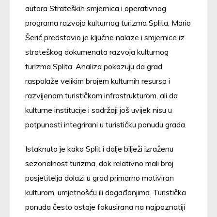
autora Strateških smjernica i operativnog
programa razvoja kulturnog turizma Splita, Mario
Šerić predstavio je ključne nalaze i smjernice iz
strateškog dokumenata razvoja kulturnog
turizma Splita. Analiza pokazuju da grad
raspolaže velikim brojem kulturnih resursa i
razvijenom turističkom infrastrukturom, ali da
kulturne institucije i sadržaji još uvijek nisu u
potpunosti integrirani u turističku ponudu grada.
Istaknuto je kako Split i dalje bilježi izraženu
sezonalnost turizma, dok relativno mali broj
posjetitelja dolazi u grad primarno motiviran
kulturom, umjetnošću ili događanjima. Turistička
ponuda često ostaje fokusirana na najpoznatiji