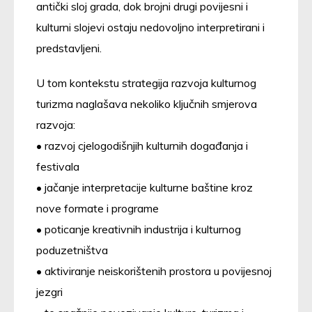
antički sloj grada, dok brojni drugi povijesni i
kulturni slojevi ostaju nedovoljno interpretirani i
predstavljeni.
U tom kontekstu strategija razvoja kulturnog
turizma naglašava nekoliko ključnih smjerova
razvoja:
• razvoj cjelogodišnjih kulturnih događanja i
festivala
• jačanje interpretacije kulturne baštine kroz
nove formate i programe
• poticanje kreativnih industrija i kulturnog
poduzetništva
• aktiviranje neiskorištenih prostora u povijesnoj
jezgri