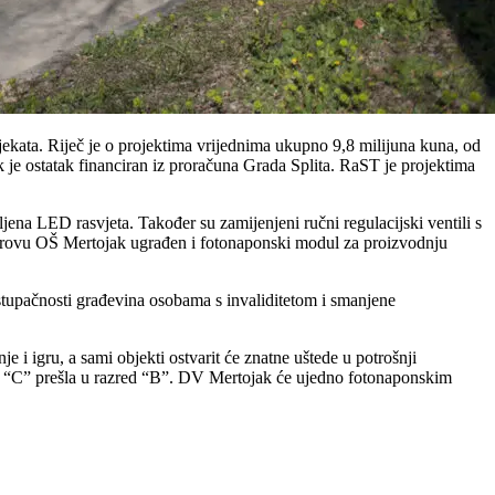
jekata. Riječ je o projektima vrijednima ukupno 9,8 milijuna kuna, od
 je ostatak financiran iz proračuna Grada Splita. RaST je projektima
ljena LED rasvjeta. Također su zamijenjeni ručni regulacijski ventili s
na krovu OŠ Mertojak ugrađen i fotonaponski modul za proizvodnju
ristupačnosti građevina osobama s invaliditetom i smanjene
 i igru, a sami objekti ostvarit će znatne uštede u potrošnji
da “C” prešla u razred “B”. DV Mertojak će ujedno fotonaponskim