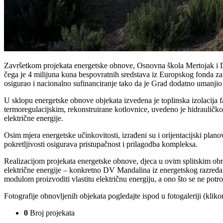
Završetkom projekata energetske obnove, Osnovna škola Mertojak i Dječ
čega je 4 milijuna kuna bespovratnih sredstava iz Europskog fonda za 
osigurao i nacionalno sufinanciranje tako da je Grad dodatno umanjio 
U sklopu energetske obnove objekata izvedena je toplinska izolacija fas
termoregulacijskim, rekonstruirane kotlovnice, uvedeno je hidrauličko
električne energije.
Osim mjera energetske učinkovitosti, izrađeni su i orijentacijski plan
pokretljivosti osigurava pristupačnost i prilagodba kompleksa.
Realizacijom projekata energetske obnove, djeca u ovim splitskim obraz
električne energije – konkretno DV Mandalina iz energetskog razreda
modulom proizvoditi vlastitu električnu energiju, a ono što se ne potro
Fotografije obnovljenih objekata pogledajte ispod u fotogaleriji (kliko
0
Broj projekata