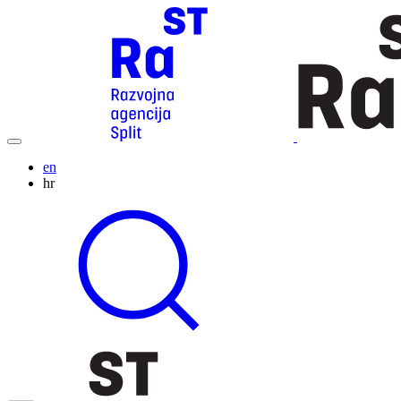
en
hr