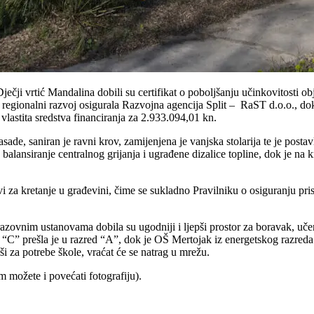
ji vrtić Mandalina dobili su certifikat o poboljšanju učinkovitosti ob
regionalni razvoj osigurala Razvojna agencija Split – RaST d.o.o., dok
vlastita sredstva financiranja za 2.933.094,01 kn.
ade, saniran je ravni krov, zamijenjena je vanjska stolarija te je postav
 balansiranje centralnog grijanja i ugrađene dizalice topline, dok je 
ovi za kretanje u građevini, čime se sukladno Pravilniku o osiguranju p
ovnim ustanovama dobila su ugodniji i ljepši prostor za boravak, učenje
 “C” prešla je u razred “A”, dok je OŠ Mertojak iz energetskog razre
ši za potrebe škole, vraćat će se natrag u mrežu.
m možete i povećati fotografiju).