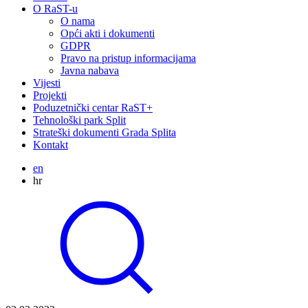
O RaST-u
O nama
Opći akti i dokumenti
GDPR
Pravo na pristup informacijama
Javna nabava
Vijesti
Projekti
Poduzetnički centar RaST+
Tehnološki park Split
Strateški dokumenti Grada Splita
Kontakt
en
hr