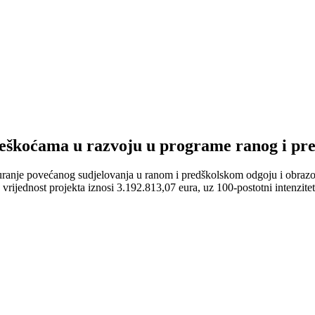
s teškoćama u razvoju u programe ranog i pr
siguranje povećanog sudjelovanja u ranom i predškolskom odgoju i obraz
ijednost projekta iznosi 3.192.813,07 eura, uz 100-postotni intenzitet s