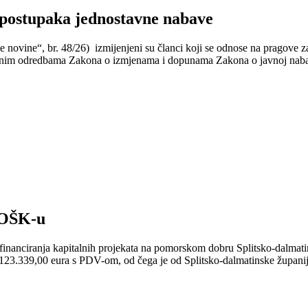
 postupaka jednostavne nabave
vine“, br. 48/26) izmijenjeni su članci koji se odnose na pragove z
avršnim odredbama Zakona o izmjenama i dopunama Zakona o javnoj nab
 POŠK-u
financiranja kapitalnih projekata na pomorskom dobru Splitsko-dalmati
123.339,00 eura s PDV-om, od čega je od Splitsko-dalmatinske županije