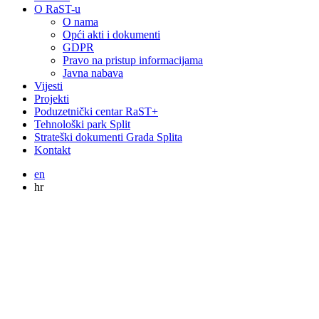
O RaST-u
O nama
Opći akti i dokumenti
GDPR
Pravo na pristup informacijama
Javna nabava
Vijesti
Projekti
Poduzetnički centar RaST+
Tehnološki park Split
Strateški dokumenti Grada Splita
Kontakt
en
hr