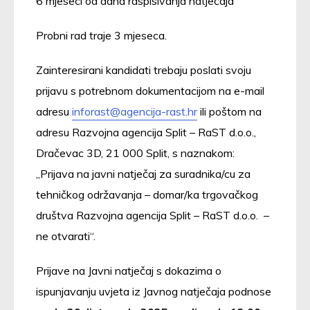
6 mjeseci od dana raspisivanja natječaja
Probni rad traje 3 mjeseca.
Zainteresirani kandidati trebaju poslati svoju
prijavu s potrebnom dokumentacijom na e-mail
adresu
inforast@agencija-rast.hr
ili poštom na
adresu Razvojna agencija Split – RaST d.o.o.,
Dračevac 3D, 21 000 Split, s naznakom:
„Prijava na javni natječaj za suradnika/cu za
tehničkog održavanja – domar/ka trgovačkog
društva Razvojna agencija Split – RaST d.o.o. –
ne otvarati“.
Prijave na Javni natječaj s dokazima o
ispunjavanju uvjeta iz Javnog natječaja podnose