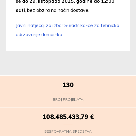
se
do 29. listopada 2025. godine do 12:00
sati
, bez obzira na način dostave.
Javni natjecaj za izbor Suradnika-ce za tehnicko
odrzavanje domar-ka
130
BROJ PROJEKATA
108.485.436,42
€
BESPOVRATNA SREDSTVA