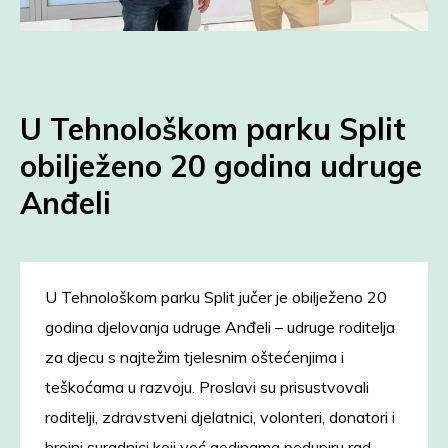
U Tehnološkom parku Split
obilježeno 20 godina udruge
Anđeli
U Tehnološkom parku Split jučer je obilježeno 20
godina djelovanja udruge Anđeli – udruge roditelja
za djecu s najtežim tjelesnim oštećenjima i
teškoćama u razvoju. Proslavi su prisustvovali
roditelji, zdravstveni djelatnici, volonteri, donatori i
brojni suradnici koji već godinama podupiru rad