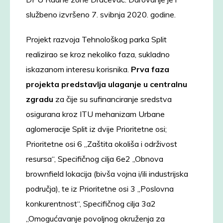
službeno izvršeno 7. svibnja 2020. godine.
Projekt razvoja Tehnološkog parka Split
realizirao se kroz nekoliko faza, sukladno
iskazanom interesu korisnika.
Prva faza
projekta
predstavlja ulaganje u centralnu
zgradu
za čije su sufinanciranje sredstva
osigurana kroz ITU mehanizam Urbane
aglomeracije Split iz dvije Prioritetne osi;
Prioritetne osi 6 „Zaštita okoliša i održivost
resursa“, Specifičnog cilja 6e2 „Obnova
brownfield lokacija (bivša vojna i/ili industrijska
područja), te iz Prioritetne osi 3 „Poslovna
konkurentnost“, Specifičnog cilja 3a2
„Omogućavanje povoljnog okruženja za