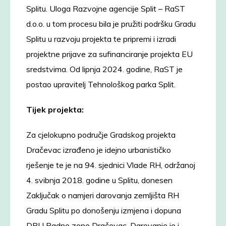
Splitu. Uloga Razvojne agencije Split – RaST
d.o.o. u tom procesu bila je pružiti podršku Gradu
Splitu u razvoju projekta te pripremi i izradi
projektne prijave za sufinanciranje projekta EU
sredstvima. Od lipnja 2024. godine, RaST je
postao upravitelj Tehnološkog parka Split.
Tijek projekta:
Za cjelokupno područje Gradskog projekta
Dračevac izrađeno je idejno urbanističko
rješenje te je na 94. sjednici Vlade RH, održanoj
4. svibnja 2018. godine u Splitu, donesen
Zaključak o namjeri darovanja zemljišta RH
Gradu Splitu po donošenju izmjena i dopuna
DPU Radne zone Dračevac. Darovanje je i